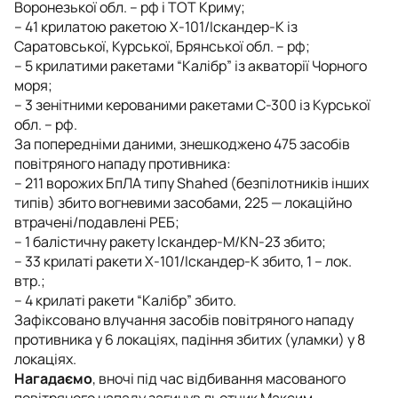
Воронезької обл. – рф і ТОТ Криму;
– 41 крилатою ракетою Х-101/Іскандер-К із
Саратовської, Курської, Брянської обл. – рф;
– 5 крилатими ракетами “Калібр” із акваторії Чорного
моря;
– 3 зенітними керованими ракетами С-300 із Курської
обл. – рф.
За попередніми даними, знешкоджено 475 засобів
повітряного нападу противника:
– 211 ворожих БпЛА типу Shahed (безпілотників інших
типів) збито вогневими засобами, 225 — локаційно
втрачені/подавлені РЕБ;
– 1 балістичну ракету Іскандер-М/KN-23 збито;
– 33 крилаті ракети Х-101/Іскандер-К збито, 1 – лок.
втр.;
– 4 крилаті ракети “Калібр” збито.
Зафіксовано влучання засобів повітряного нападу
противника у 6 локаціях, падіння збитих (уламки) у 8
локаціях.
Нагадаємо
, вночі під час відбивання масованого
повітряного нападу загинув льотчик Максим