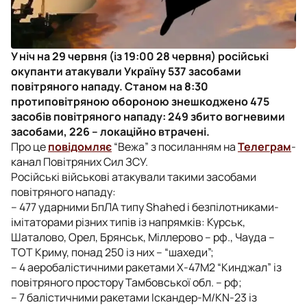
У ніч на 29 червня (із 19:00 28 червня) російські
окупанти атакували Україну 537 засобами
повітряного нападу. Станом на 8:30
протиповітряною обороною знешкоджено 475
засобів повітряного нападу: 249 збито вогневими
засобами, 226 – локаційно втрачені.
Про це
повідомляє
“Вежа” з посиланням на
Телеграм
-
канал Повітряних Сил ЗСУ.
Російські військові атакували такими засобами
повітряного нападу:
– 477 ударними БпЛА типу Shahed і безпілотниками-
імітаторами різних типів із напрямків: Курськ,
Шаталово, Орел, Брянськ, Міллерово – рф., Чауда –
ТОТ Криму, понад 250 із них – “шахеди”;
– 4 аеробалістичними ракетами Х-47М2 “Кинджал” із
повітряного простору Тамбовської обл. – рф;
– 7 балістичними ракетами Іскандер-М/KN-23 із