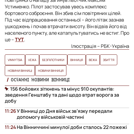
Устименко. Пілот застосував увесь комплекс
бортового озброєння. Він збив сім повітряних цілей.
Під час відпрацювання останньої – його літак зазнав
ушкоджень і почав втрачати висоту. Він відвів його від
населеного пункту, але катапультуватись не встиг. Про
це –
ТУТ
.
Ілюстрація – РБК-Україна
VINNYTSIA
VЕЖА
БЕЗПІЛОТНИКИ
ВІННИЦЯ
ВЕЖА
ЗБИТТЯ
НОВИНИ ВІННИЦІ
НОВИНИ ВІННИЦЯ
ОСТАННІ НОВИНИ ВІННИЦІ
156 бойових зіткнень та мінус 910 окупантів:
зведення Генштабу та дані щодо втрат ворога за
добу
11:26
У Вінниці до Дня військ зв’язку передали
допомогу військовій частині
11:24
На Вінниччині минулої доби сталось 22 пожежі