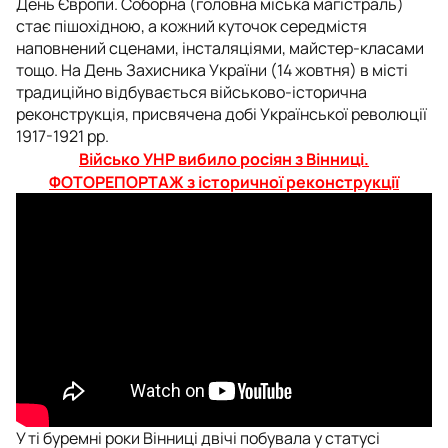
День Європи. Соборна (головна міська магістраль)
стає пішохідною, а кожний куточок середмістя
наповнений сценами, інсталяціями, майстер-класами
тощо. На День Захисника України (14 жовтня) в місті
традиційно відбувається військово-історична
реконструкція, присвячена добі Української революції
1917-1921 рр.
Військо УНР вибило росіян з Вінниці.
ФОТОРЕПОРТАЖ з історичної реконструкції
У ті буремні роки Вінниці двічі побувала у статусі