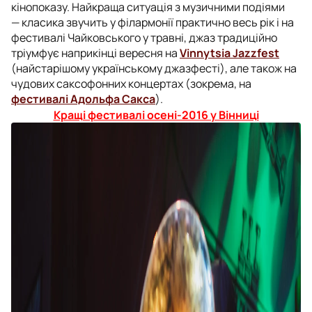
кінопоказу. Найкраща ситуація з музичними подіями
— класика звучить у філармонії практично весь рік і на
фестивалі Чайковського у травні, джаз традиційно
тріумфує наприкінці вересня на
Vinnytsia Jazzfest
(найстарішому українському джазфесті), але також на
чудових саксофонних концертах (зокрема, на
фестивалі Адольфа Сакса
).
Кращі фестивалі осені-2016 у Вінниці