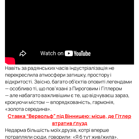
Навіть за радянських часів індустріалізація не
перекреслила атмосфери затишку, простору і
відкритості. Звісно, багато об’єктів оповиті легендами
— особливо ті, що пов’язані з Пироговим і Гітлером
— але набагато важливішим є те, що відчуваєш зараз,
крокуючи містом — впорядкованість, гармонія,
«золота середина».
Ставка “Вервольф” під Вінницею: місце, де Гітлер
втратив ґлузд
Недарма більшість моїх друзів, котрі вперше
потрапляли сюди, говорили: «Я б тут жив/жила».