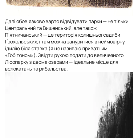
Далі обов’язково варто відвідувати парки — не тільки
Центральний та Вишенський, але також
П’ятничанський — це територія колишньої садиби
Ґрохольських, і там можна зануритися в неймовірну
ідилію біля ставка (я це називаю приватним
«Гобітоном»). Звідти рукою подати до величезного
Лісопарку з двома озерами — ідеальне місце для
велокатань та рибальства.