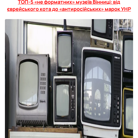
ТОП-5 «не форматних» музеїв Вінниці: від
єврейського кота до «антиросійських» марок УНР