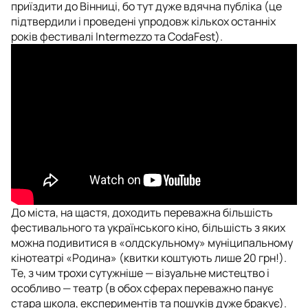
приїздити до Вінниці, бо тут дуже вдячна публіка (це
підтвердили і проведені упродовж кількох останніх
років фестивалі Intermezzo та CodaFest).
До міста, на щастя, доходить переважна більшість
фестивального та українського кіно, більшість з яких
можна подивитися в «олдскульному» муніципальному
кінотеатрі «Родина» (квитки коштують лише 20 грн!).
Те, з чим трохи сутужніше — візуальне мистецтво і
особливо — театр (в обох сферах переважно панує
стара школа, експериментів та пошуків дуже бракує).