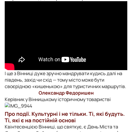
І ще з Вінниці дуже зручно мандрувати кудись далі на
південь, захід чи схід — тому місто може бути
своєрідною «кишенькою» для туристичних маршрутів.
Олександр Федоришен
Керівник у Вінницькому історичному товаристві
Про події. Культурні і не тільки. Ті, які будуть.
Ті, які є на постійній основі
Квінтесенцією Вінниці, що святкує, є День Міста та