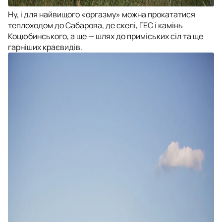
Ну, і для найвищого «оргазму» можна прокататися
теплоходом до Сабарова, де скелі, ГЕС і камінь
Коцюбинського, а ще — шлях до приміських сіл та ще
гарніших краєвидів.