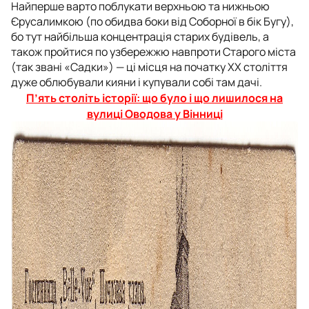
Найперше варто поблукати верхньою та нижньою
Єрусалимкою (по обидва боки від Соборної в бік Бугу),
бо тут найбільша концентрація старих будівель, а
також пройтися по узбережжю навпроти Старого міста
(так звані «Садки») — ці місця на початку ХХ століття
дуже облюбували кияни і купували собі там дачі.
П’ять століть історії: що було і що лишилося на
вулиці Оводова у Вінниці