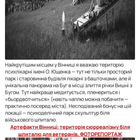
Найкрутішим місцем у Вінниці я вважаю територію
психлікарні імені О. Ющенка — тут не тільки просторий
парк і старовинна будівля лікарні з башточками, але й
унікальна панорама на Буг в місці злиття річки Вишні з
Бугом. Тут найкраще медитується, пленериться і
«бьордвотчиться» (навіть чаплю можна побачити —
практично посеред міста). Несподіваний бонус на цій
локації — психоделічний парк скульптур біля
військового шпиталю.
Артефакти Вінниці: територія сюрреалізму біля
шпиталю для ветеранів. ФОТОРЕПОРТАЖ