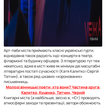
Арт-паби міста приймають класні українські гурти,
віднедавна також радують інді-концерти в театрі,
філармонії та будинку офіцерів. З літературою тут теж
некепсько, адже в місті живе як мінімум дві масштабні
літературні постаті сучасності (Катя Калитко і Сергій
Татчин), а також ряд цікавих «коронованих»
письменниць.
Молоді вінницькі поети: хто вони? Частина друга:
Калитко, Куценко, Татчин, Черній
Книгарні міста (а найбільше, звісно ж, «Є») проводять
атмосферні заходи та презентації, автори обожнюють