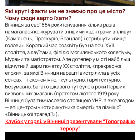
Які круті факти ми не знаємо про це місто?
Чому сюди варто їхати?
Вінниця за свої 654 роки існування кілька разів
намагалася конкурувати з іншими «центрами впливу»
(Кам’янець, Проскурів, Брацлав) і стрибнути «вище
голови». Короткий час розквіту був на поч. ХVII
століття, з єзуїтами, філією Могилянського колегіуму,
Мурами та магістратом. Але дотепер у місті найбільш
відчутний шарм початку ХХ століття, «прекрасної
епохи», за якої Вінниця нарешті вистрілила в усіх
сенсах — і економічно, і культурно, і архітектурно.
Безумовно, багато цікавого тут було в роки Перших
визвольних змагань (протягом лютого 1919 року
Вінниця була тимчасовою столицею УНР, а вже згодом
— епіцентром «чотирикутника смерті» та пізнішої
«Вінницької трагедії»).
Клубок у горлі: у Вінниці презентували “Топографію
терору”