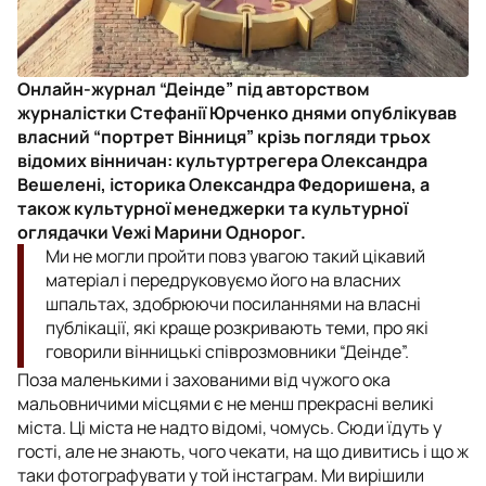
Онлайн-журнал “Деінде” під авторством
журналістки Стефанії Юрченко днями опублікував
власний “портрет Вінниця” крізь погляди трьох
відомих вінничан: культуртрегера Олександра
Вешелені, історика Олександра Федоришена, а
також культурної менеджерки та культурної
оглядачки Vежі Марини Однорог.
Ми не могли пройти повз увагою такий цікавий
матеріал і передруковуємо його на власних
шпальтах, здобрюючи посиланнями на власні
публікації, які краще розкривають теми, про які
говорили вінницькі співрозмовники “Деінде”.
Поза маленькими і захованими від чужого ока
мальовничими місцями є не менш прекрасні великі
міста. Ці міста не надто відомі, чомусь. Сюди їдуть у
гості, але не знають, чого чекати, на що дивитись і що ж
таки фотографувати у той інстаграм. Ми вирішили