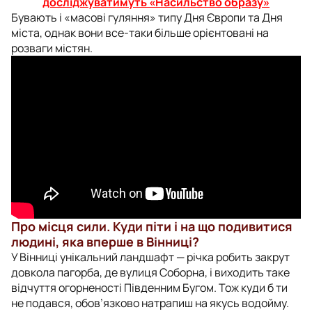
досліджуватимуть «Насильство образу»
Бувають і «масові гуляння» типу Дня Європи та Дня
міста, однак вони все-таки більше орієнтовані на
розваги містян.
Про місця сили. Куди піти і на що подивитися
людині, яка вперше в Вінниці?
У Вінниці унікальний ландшафт — річка робить закрут
довкола пагорба, де вулиця Соборна, і виходить таке
відчуття огорненості Південним Бугом. Тож куди б ти
не подався, обов’язково натрапиш на якусь водойму.