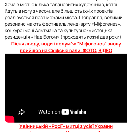
Хоча в місті є кілька талановитих художників, котрі
йдуть в ногу з часом, але більшість їхніх проектів
реалізується поза межами міста. Щоправда, великий
резонанс мають фестиваль ленд-арту «Міфогенез»,
конкурс імені Альтмана та культурно-мистецька
резиденція «Над Богом» (проходять кожні два роки).
Пісня льоду, води і полум’я: “Міфогенез” знову
прийшов на Скіфські вали. ФОТО, ВІДЕО
У вінницькій «Росії» митці з усієї України