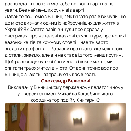
розповідати про такі міста, бо всі вони варті вашої
уваги. Без найменших сумнівів варті.
Давайте почнемо з Вінниці? Як багато разів ви чули, що
це місто визнали одним із найзручніших для життя в
Україні? Як багато разів ви чули про дерева у
светриках, про металеві казкові скульптури, про великі
вазонки квітів та кожному стовпі. І навіть варто
згадати про фонтан. Розмови про нього вже усіх трохи
дістали, знаємо, але він не стає від того менш крутим.
Щоб розповідь була об’єктивною більш-менш, ми
опитали трьох жителів міста. От вони точно все про
Вінницю знають і запрошують вас в гості.
Олександр Вешелені
Викладач у Вінницькому державному педагогічному
університеті імені Михайла Коцюбинського,
координатор подій у Книгарні Є.