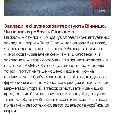
Заклади, які дуже характеризують Вінницю.
Чи навпаки роблять її інакшою.
На жаль, місту поки що бракує справді концептуальних
закладів — окрім «Пана Заваркіна» одразу й не назву
чогось справді «вінницького». Хіба що автентична
«Пиріжкова», завалена книжками «Бібліотека» чи
захована між старих особняків та приватних двориків
пастерія T’AMERO. Зате якщо говорити про «солодкі
точки», то тут не лише Рошеном єдиним можна
натішитися — обов’язково варто завітати до одного з
фірмових магазинів «Солодкої мрії» (смачнючі зефіри,
мармелади і торти), а також скуштувати «Вінницькі
крендельки» біля залізничного вокзалу. Щодо музеїв,
то мої улюблені — Коцюбинського й художній, а також
приватні — ретротехніки, автомодельок та української
марки.