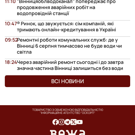
11:10
"Вінницяоблводоканал" попереджає про
продовження аварійних робіт на
водопровідній станції
10:47
® Ринок, що звужується: сім компаній, які
тримають онлайн-кредитування в Україні
09:52
Ремонтні роботи комунальних служб: де у
Вінниці 6 серпня тимчасово не буде води чи
світла
18:24
Через аварійний ремонт сьогодні і до завтра
значна частина Вінниці залишиться без води
ВСІ НОВИНИ
ТОВАРИСТВО З ОБМЕЖЕНОЮ ВІДПОВІДАЛЬНІСТЮ
"ІНФОРМАЦІЙНЕ АГЕНТСТВО "ОСКОРП"