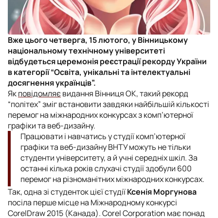
Вже цього четверга, 15 лютого, у Вінницькому
національному технічному університеті
відбудеться церемонія реєстрації рекорду України
в категорії “Освіта, унікальні та інтелектуальні
досягнення українців”.
Як
повідомляє
видання Вінниця ОК, такий рекорд
“політех” зміг встановити завдяки найбільшій кількості
перемог на міжнародних конкурсах з комп’ютерної
графіки та веб-дизайну.
Працювати і навчатись у студії комп’ютерної
графіки та веб-дизайну ВНТУ можуть не тільки
студенти університету, а й учні середніх шкіл. За
останні кілька років слухачі студії здобули 600
перемог на різноманітних міжнародних конкурсах.
Так, одна зі студенток цієї студії
Ксенія Моргунова
посіла перше місце на Міжнародному конкурсі
CorelDraw 2015 (Канада). Corel Corporation має понад