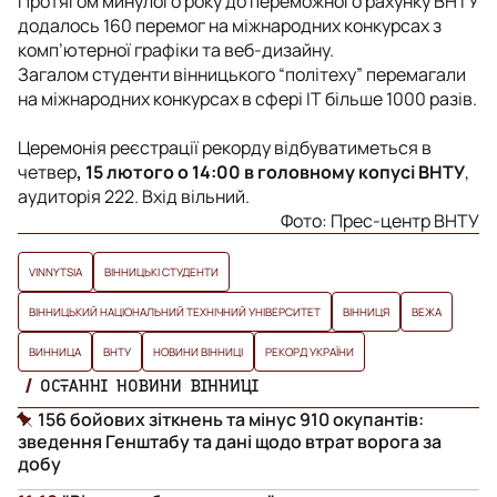
Протягом минулого року до переможного рахунку ВНТУ
додалось 160 перемог на міжнародних конкурсах з
комп’ютерної графіки та веб-дизайну.
Загалом студенти вінницького “політеху” перемагали
на міжнародних конкурсах в сфері ІТ більше 1000 разів.
Церемонія реєстрації рекорду відбуватиметься в
четвер
, 15 лютого о 14:00 в головному копусі ВНТУ
,
аудиторія 222. Вхід вільний.
Фото: Прес-центр ВНТУ
VINNYTSIA
ВІННИЦЬКІ СТУДЕНТИ
ВІННИЦЬКИЙ НАЦІОНАЛЬНИЙ ТЕХНІЧНИЙ УНІВЕРСИТЕТ
ВІННИЦЯ
ВЕЖА
ВИННИЦА
ВНТУ
НОВИНИ ВІННИЦІ
РЕКОРД УКРАЇНИ
ОСТАННІ НОВИНИ ВІННИЦІ
156 бойових зіткнень та мінус 910 окупантів:
зведення Генштабу та дані щодо втрат ворога за
добу