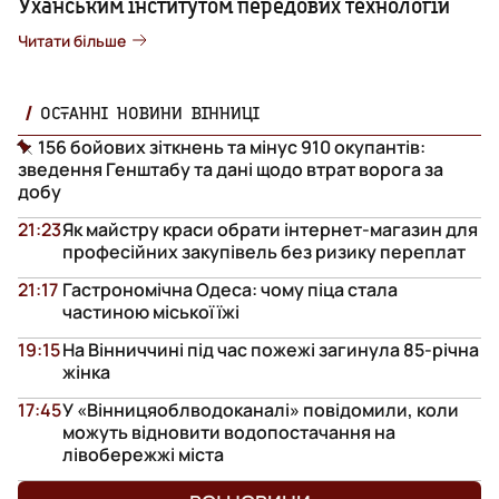
Уханським інститутом передових технологій
Читати більше
ОСТАННІ НОВИНИ ВІННИЦІ
156 бойових зіткнень та мінус 910 окупантів:
зведення Генштабу та дані щодо втрат ворога за
добу
21:23
Як майстру краси обрати інтернет-магазин для
професійних закупівель без ризику переплат
21:17
Гастрономічна Одеса: чому піца стала
частиною міської їжі
19:15
На Вінниччині під час пожежі загинула 85-річна
жінка
17:45
У «Вінницяоблводоканалі» повідомили, коли
можуть відновити водопостачання на
лівобережжі міста