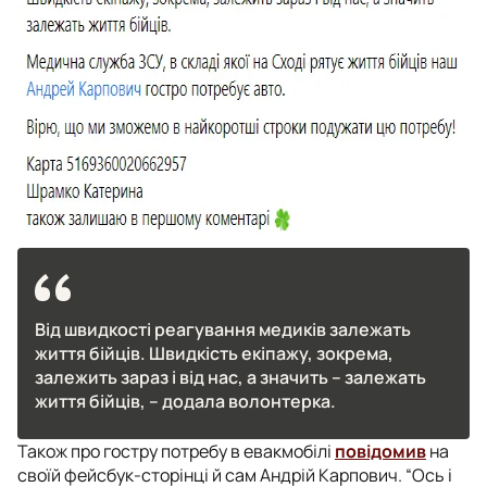
Від швидкості реагування медиків залежать
життя бійців. Швидкість екіпажу, зокрема,
залежить зараз і від нас, а значить – залежать
життя бійців, – додала волонтерка.
Також про гостру потребу в евакмобілі
повідомив
на
своїй фейсбук-сторінці й сам Андрій Карпович.
“Ось і