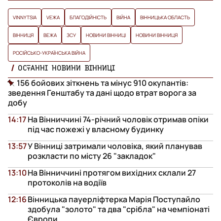
VINNYTSIA
VЕЖА
БЛАГОДІЙНІСТЬ
ВІЙНА
ВІННИЦЬКА ОБЛАСТЬ
ВІННИЦЯ
ВЕЖА
ЗСУ
НОВИНИ ВІННИЦІ
НОВИНИ ВІННИЦЯ
РОСІЙСЬКО-УКРАЇНСЬКА ВІЙНА
ОСТАННІ НОВИНИ ВІННИЦІ
156 бойових зіткнень та мінус 910 окупантів:
зведення Генштабу та дані щодо втрат ворога за
добу
14:17
На Вінниччині 74-річний чоловік отримав опіки
під час пожежі у власному будинку
13:57
У Вінниці затримали чоловіка, який планував
розкласти по місту 26 "закладок"
13:10
На Вінниччині протягом вихідних склали 27
протоколів на водіїв
12:16
Вінницька пауерліфтерка Марія Поступайло
здобула "золото" та два "срібла" на чемпіонаті
Європи