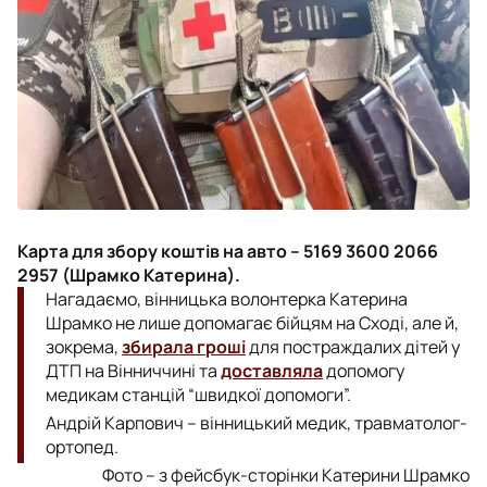
Карта для збору коштів на авто – 5169 3600 2066
2957 (Шрамко Катерина).
Нагадаємо, вінницька волонтерка Катерина
Шрамко не лише допомагає бійцям на Сході, але й,
зокрема,
збирала гроші
для постраждалих дітей у
ДТП на Вінниччині та
доставляла
допомогу
медикам станцій “швидкої допомоги”.
Андрій Карпович – вінницький медик, травматолог-
ортопед.
Фото – з фейсбук-сторінки Катерини Шрамко