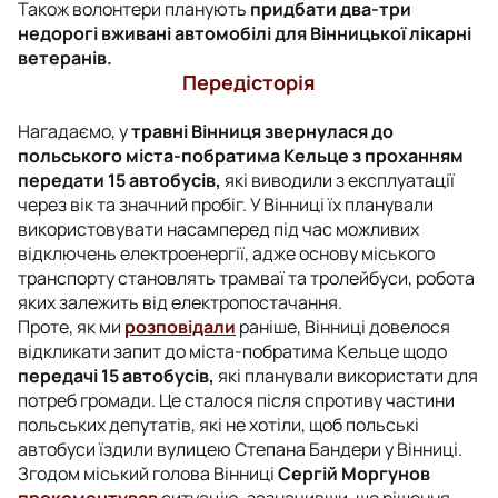
Також волонтери планують
придбати два-три
недорогі вживані автомобілі для Вінницької лікарні
ветеранів.
Передісторія
Нагадаємо, у
травні Вінниця звернулася до
польського міста-побратима Кельце з проханням
передати 15 автобусів,
які виводили з експлуатації
через вік та значний пробіг. У Вінниці їх планували
використовувати насамперед під час можливих
відключень електроенергії, адже основу міського
транспорту становлять трамваї та тролейбуси, робота
яких залежить від електропостачання.
Проте, як ми
розповідали
раніше, Вінниці довелося
відкликати запит до міста-побратима Кельце щодо
передачі 15 автобусів,
які планували використати для
потреб громади. Це сталося після спротиву частини
польських депутатів, які не хотіли, щоб польські
автобуси їздили вулицею Степана Бандери у Вінниці.
Згодом міський голова Вінниці
Сергій Моргунов
прокоментував
ситуацію, зазначивши, що рішення