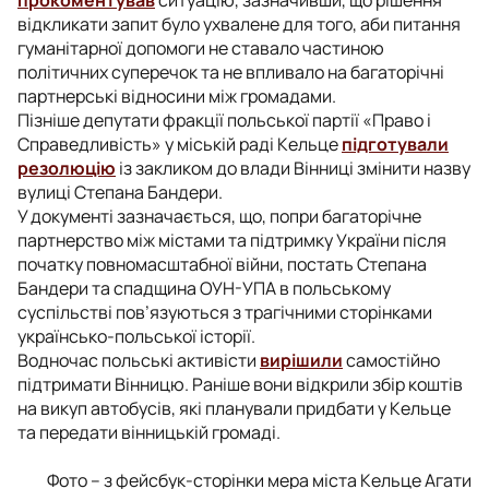
відкликати запит було ухвалене для того, аби питання
гуманітарної допомоги не ставало частиною
політичних суперечок та не впливало на багаторічні
партнерські відносини між громадами.
Пізніше депутати фракції польської партії «Право і
Справедливість» у міській раді Кельце
підготували
резолюцію
із закликом до влади Вінниці змінити назву
вулиці Степана Бандери.
У документі зазначається, що, попри багаторічне
партнерство між містами та підтримку України після
початку повномасштабної війни, постать Степана
Бандери та спадщина ОУН-УПА в польському
суспільстві пов’язуються з трагічними сторінками
українсько-польської історії.
Водночас польські активісти
вирішили
самостійно
підтримати Вінницю. Раніше вони відкрили збір коштів
на викуп автобусів, які планували придбати у Кельце
та передати вінницькій громаді.
Фото – з фейсбук-сторінки мера міста Кельце Агати