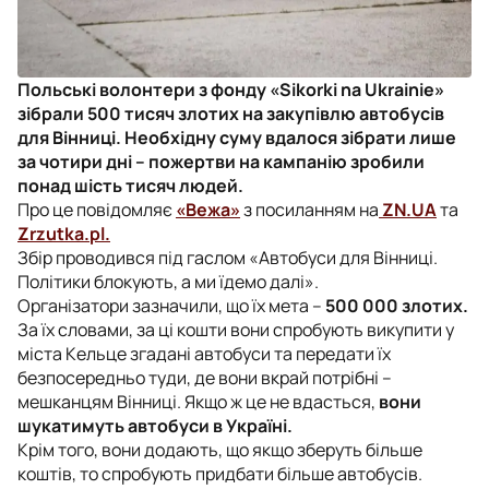
Польські волонтери з фонду «Sikorki na Ukrainie»
зібрали 500 тисяч злотих на закупівлю автобусів
для Вінниці. Необхідну суму вдалося зібрати лише
за чотири дні – пожертви на кампанію зробили
понад шість тисяч людей.
Про це повідомляє
«Вежа»
з посиланням на
ZN.UA
та
Zrzutka.pl.
Збір проводився під гаслом «Автобуси для Вінниці.
Політики блокують, а ми їдемо далі».
Організатори зазначили, що їх мета –
500 000 злотих.
За їх словами, за ці кошти вони спробують викупити у
міста Кельце згадані автобуси та передати їх
безпосередньо туди, де вони вкрай потрібні –
мешканцям Вінниці. Якщо ж це не вдасться,
вони
шукатимуть автобуси в Україні.
Крім того, вони додають, що якщо зберуть більше
коштів, то спробують придбати більше автобусів.