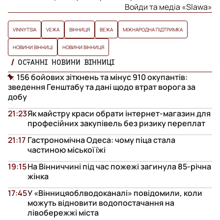
Войди та медіа «Slawa»
VINNYTSIA
VЕЖА
ВІННИЦЯ
ВЕЖА
МІЖНАРОДНА ПІДТРИМКА
НОВИНИ ВІННИЦІ
НОВИНИ ВІННИЦЯ
ОСТАННІ НОВИНИ ВІННИЦІ
156 бойових зіткнень та мінус 910 окупантів:
зведення Генштабу та дані щодо втрат ворога за
добу
21:23
Як майстру краси обрати інтернет-магазин для
професійних закупівель без ризику переплат
21:17
Гастрономічна Одеса: чому піца стала
частиною міської їжі
19:15
На Вінниччині під час пожежі загинула 85-річна
жінка
17:45
У «Вінницяоблводоканалі» повідомили, коли
можуть відновити водопостачання на
лівобережжі міста