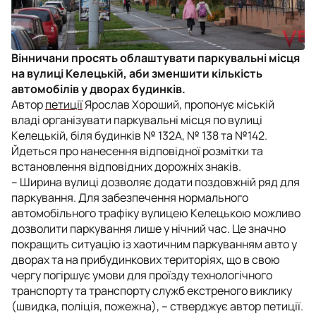
Вінничани просять облаштувати паркувальні місця
на вулиці Келецькій, аби зменшити кількість
автомобілів у дворах будинків.
Автор
петиції
Ярослав Хороший, пропонує міській
владі організувати паркувальні місця по вулиці
Келецькій, біля будинків № 132А, № 138 та №142.
Йдеться про нанесення відповідної розмітки та
встановлення відповідних дорожніх знаків.
–
Ширина вулиці дозволяє додати поздовжній ряд для
паркування. Для забезпечення нормального
автомобільного трафіку вулицею Келецькою можливо
дозволити паркування лише у нічний час. Це значно
покращить ситуацію із хаотичним паркуванням авто у
дворах та на прибудинкових територіях, що в свою
чергу погіршує умови для проїзду технологічного
транспорту та транспорту служб екстреного виклику
(швидка, поліція, пожежна), – стверджує автор петиції.