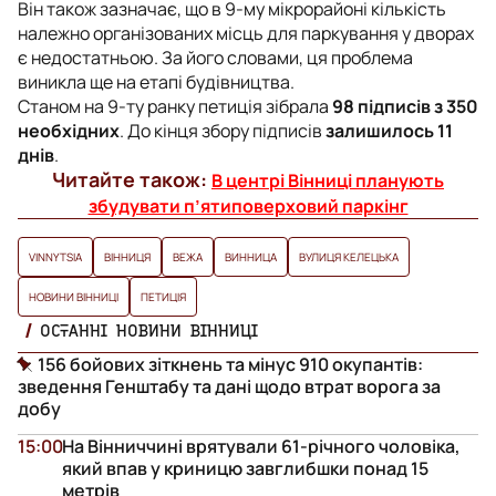
Він також зазначає, що в 9-му мікрорайоні кількість
належно організованих місць для паркування у дворах
є недостатньою. За його словами, ця проблема
виникла ще на етапі будівництва.
Станом на 9-ту ранку петиція зібрала
98 підписів з 350
необхідних
. До кінця збору підписів
залишилось 11
днів
.
Читайте також:
В центрі Вінниці планують
збудувати п’ятиповерховий паркінг
VINNYTSIA
ВІННИЦЯ
ВЕЖА
ВИННИЦА
ВУЛИЦЯ КЕЛЕЦЬКА
НОВИНИ ВІННИЦІ
ПЕТИЦІЯ
ОСТАННІ НОВИНИ ВІННИЦІ
156 бойових зіткнень та мінус 910 окупантів:
зведення Генштабу та дані щодо втрат ворога за
добу
15:00
На Вінниччині врятували 61-річного чоловіка,
який впав у криницю завглибшки понад 15
метрів