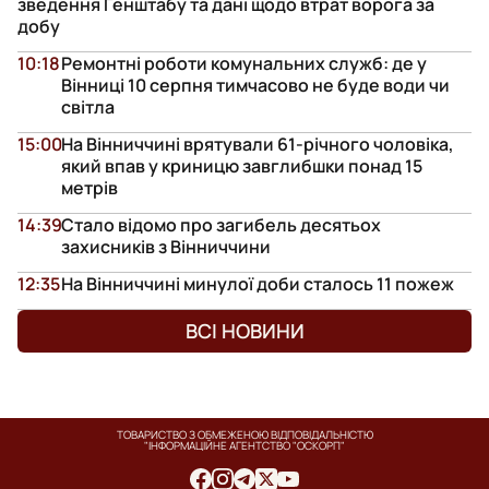
зведення Генштабу та дані щодо втрат ворога за
добу
10:18
Ремонтні роботи комунальних служб: де у
Вінниці 10 серпня тимчасово не буде води чи
світла
15:00
На Вінниччині врятували 61-річного чоловіка,
який впав у криницю завглибшки понад 15
метрів
14:39
Стало відомо про загибель десятьох
захисників з Вінниччини
12:35
На Вінниччині минулої доби сталось 11 пожеж
ВСІ НОВИНИ
ТОВАРИСТВО З ОБМЕЖЕНОЮ ВІДПОВІДАЛЬНІСТЮ
"ІНФОРМАЦІЙНЕ АГЕНТСТВО "ОСКОРП"