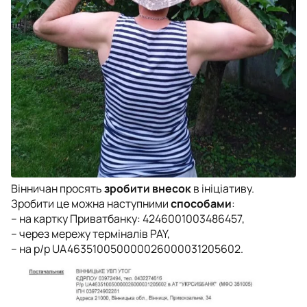
Вінничан просять
зробити внесок
в ініціативу.
Зробити це можна наступними
способами
:
– на картку Приватбанку: 4246001003486457,
– через мережу терміналів PAY,
– на р/р UA463510050000026000031205602.