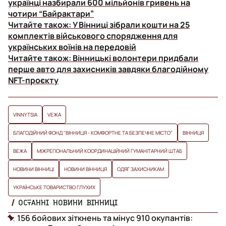
українці назбирали 600 мільйонів гривень на
чотири “Байрактари”
Читайте також:
У Вінниці зібрали кошти на 25
комплектів військового спорядження для
українських воїнів на передовій
Читайте також:
Вінницькі волонтери придбали
перше авто для захисників завдяки благодійному
NFT-проєкту
VINNYTSIA
VЕЖА
БЛАГОДІЙНИЙ ФОНД "ВІННИЦЯ - КОМФОРТНЕ ТА БЕЗПЕЧНЕ МІСТО"
ВІННИЦЯ
ВЕЖА
МІЖРЕГІОНАЛЬНИЙ КООРДИНАЦІЙНИЙ ГУМАНІТАРНИЙ ШТАБ
НОВИНИ ВІННИЦІ
НОВИНИ ВІННИЦЯ
ОДЯГ ЗАХИСНИКАМ
УКРАЇНСЬКЕ ТОВАРИСТВО ГЛУХИХ
ОСТАННІ НОВИНИ ВІННИЦІ
156 бойових зіткнень та мінус 910 окупантів: