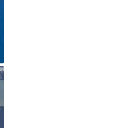
17-річного студента Артура
Фомича
Публікація
05.08.26
11:18
НОВИНИ