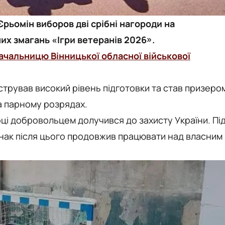
рьомін виборов дві срібні нагороди на
их змагань «Ігри ветеранів 2026».
ачальницю Вінницької обласної військової
трував високий рівень підготовки та став призеро
та парному розрядах.
ці добровольцем долучився до захисту України. Пі
днак після цього продовжив працювати над власним