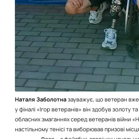
Наталя Заболотна
зауважує, що ветеран вже 
у фіналі «Ігор ветеранів» він здобув золоту т
обласних змаганнях серед ветеранів війни «
настільному тенісі та виборював призові місця