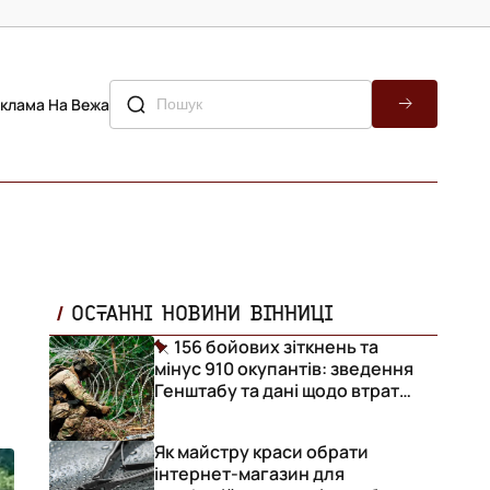
клама На Вежа
ОСТАННІ НОВИНИ ВІННИЦІ
156 бойових зіткнень та
мінус 910 окупантів: зведення
Генштабу та дані щодо втрат
ворога за добу
Як майстру краси обрати
інтернет-магазин для