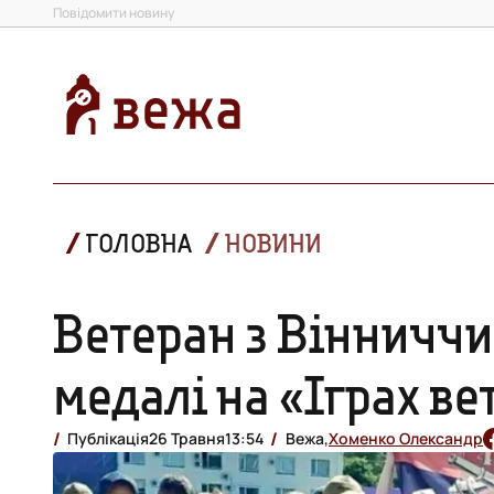
Повідомити новину
ГОЛОВНА
НОВИНИ
Ветеран з Вінниччин
медалі на «Іграх в
Публікація
26 Травня
13:54
Вежа,
Хоменко Олександр