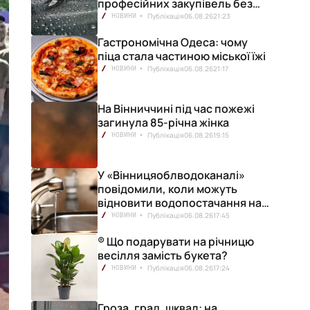
професійних закупівель без
ризику переплат
Публікація
06.08.26
21:23
НОВИНИ
Гастрономічна Одеса: чому
піца стала частиною міської їжі
Публікація
06.08.26
21:17
НОВИНИ
На Вінниччині під час пожежі
загинула 85-річна жінка
Публікація
06.08.26
19:15
НОВИНИ
У «Вінницяоблводоканалі»
повідомили, коли можуть
відновити водопостачання на
лівобережжі міста
Публікація
06.08.26
17:45
НОВИНИ
® Що подарувати на річницю
весілля замість букета?
Публікація
06.08.26
17:24
НОВИНИ
Гроза, град, шквал: на