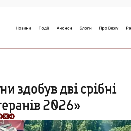
Новини
Події
Анонси
Блоги
Про Вежу
Ре
и здобув дві срібні
етеранів 2026»