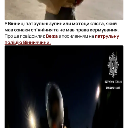
У Вінниці патрульні зупинили мотоцикліста, який
мав ознаки сп’яніння та не мав права кермування.
Про це повідомляє
Вежа
з посиланням на
патрульну
поліцію Вінниччини.