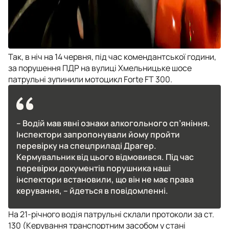
Так, в ніч на 14 червня, під час комендантської години,
за порушення ПДР на вулиці Хмельницьке шосе
патрульні зупинили мотоцикл Forte FT 300.
– Водій мав явні ознаки алкогольного сп’яніння.
Інспектори запропонували йому пройти
перевірку на спецприладі Драгер.
Кермувальник від цього відмовився. Під час
перевірки документів порушника наші
інспектори встановили, що він не має права
керування, – йдеться в повідомленні.
На 21-річного водія патрульні склали протоколи за ст.
130 (Керування транспортним засобом у стані