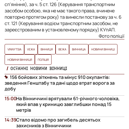
сп’яніння), за ч. 5 ст. 126 (Керування транспортним
засобом особою, яка не має такого права, вчинене
повторно протягом року) та винесли постанову за ч. 6
ст. 121 (Керування водієм транспортним засобом, не
зареєстрованим в установленому порядку) КУпАП.
Фото поліції
VINNYTSIA
VЕЖА
ВІННИЦЯ
ВЕЖА
ВИННИЦА
НОВИНИ ВІННИЦІ
НОВИНИ ВІННИЦЯ
ПОЛІЦІЯ
ОСТАННІ НОВИНИ ВІННИЦІ
156 бойових зіткнень та мінус 910 окупантів:
зведення Генштабу та дані щодо втрат ворога за
добу
15:00
На Вінниччині врятували 61-річного чоловіка,
який впав у криницю завглибшки понад 15
метрів
14:39
Стало відомо про загибель десятьох
захисників з Вінниччини