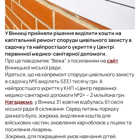
У Вінниці прийняли рішення виділити кошти на
капітальний ремонт споруди цивільного захисту в
садочку та найпростішого укриття у Центрі
первинної медико-санітарної допомоги.
Про це повідомляє “Вежа” з посиланням на
сайт
Вінницької міської ради.
Йдеться, що на капремонт споруди цивільного захисту
в садочку №5 виділять 533,1 тисячу грн. А
найпростішого укриття у КНП «Центр первинної
медико-санітарної допомоги №2» – 2 мільйона грн.
Нагадаємо
, у Вінниці 31 жовтня відбулась 61 сесія
міської ради 8 скликання. Серед питань порядку
денного було, зокрема, виділення коштів для
військових частин, оновлення харчоблоків у ліцеях та
посилення лікарень.
Зокрема, для покращення умов навчання дітей,