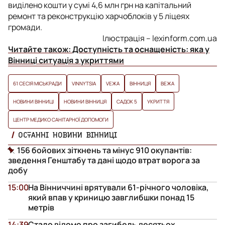
виділено кошти у сумі 4,6 млн грн на капітальний
ремонт та реконструкцію харчоблоків у 5 ліцеях
громади.
Ілюстрація – lexinform.com.ua
Читайте також:
Доступність та оснащеність: яка у
Вінниці ситуація з укриттями
61 СЕСІЯ МІСЬКРАДИ
VINNYTSIA
VЕЖА
ВІННИЦЯ
ВЕЖА
НОВИНИ ВІННИЦІ
НОВИНИ ВІННИЦЯ
САДОК 5
УКРИТТЯ
ЦЕНТР МЕДИКО САНІТАРНОЇ ДОПОМОГИ
ОСТАННІ НОВИНИ ВІННИЦІ
156 бойових зіткнень та мінус 910 окупантів:
зведення Генштабу та дані щодо втрат ворога за
добу
15:00
На Вінниччині врятували 61-річного чоловіка,
який впав у криницю завглибшки понад 15
метрів
14:39
Стало відомо про загибель десятьох