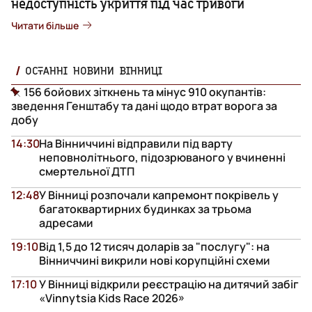
недоступність укриття під час тривоги
Читати більше
ОСТАННІ НОВИНИ ВІННИЦІ
156 бойових зіткнень та мінус 910 окупантів:
зведення Генштабу та дані щодо втрат ворога за
добу
14:30
На Вінниччині відправили під варту
неповнолітнього, підозрюваного у вчиненні
смертельної ДТП
12:48
У Вінниці розпочали капремонт покрівель у
багатоквартирних будинках за трьома
адресами
19:10
Від 1,5 до 12 тисяч доларів за "послугу": на
Вінниччині викрили нові корупційні схеми
17:10
У Вінниці відкрили реєстрацію на дитячий забіг
«Vinnytsia Kids Race 2026»