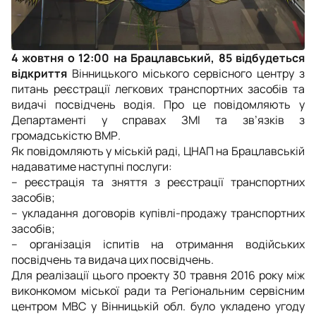
4 жовтня о 12:00 на Брацлавський, 85 відбудеться
відкриття
Вінницького міського сервісного центру з
питань реєстрації легкових транспортних засобів та
видачі посвідчень водія. Про це повідомляють у
Департаменті у справах ЗМІ та зв’язків з
громадськістю ВМР.
Як повідомляють у міській раді, ЦНАП на Брацлавській
надаватиме наступні послуги:
– реєстрація та зняття з реєстрації транспортних
засобів;
– укладання договорів купівлі-продажу транспортних
засобів;
– організація іспитів на отримання водійських
посвідчень та видача цих посвідчень.
Для реалізації цього проекту 30 травня 2016 року між
виконкомом міської ради та Регіональним сервісним
центром МВС у Вінницькій обл. було укладено угоду