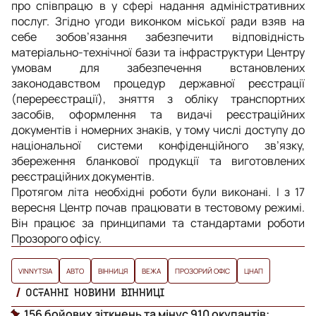
про співпрацю в у сфері надання адміністративних
послуг. Згідно угоди виконком міської ради взяв на
себе зобов’язання забезпечити відповідність
матеріально-технічної бази та інфраструктури Центру
умовам для забезпечення встановлених
законодавством процедур державної реєстрації
(перереєстрації), зняття з обліку транспортних
засобів, оформлення та видачі реєстраційних
документів і номерних знаків, у тому числі доступу до
національної системи конфіденційного зв’язку,
збереження бланкової продукції та виготовлених
реєстраційних документів.
Протягом літа необхідні роботи були виконані. І з 17
вересня Центр почав працювати в тестовому режимі.
Він працює за принципами та стандартами роботи
Прозорого офісу.
VINNYTSIA
АВТО
ВІННИЦЯ
ВЕЖА
ПРОЗОРИЙ ОФІС
ЦНАП
ОСТАННІ НОВИНИ ВІННИЦІ
156 бойових зіткнень та мінус 910 окупантів: