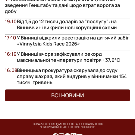
зведення Генштабу та дані щодо втрат ворога за
добу
19:10
Від 1,5 до 12 тисяч доларів за "послугу": на
Вінниччині викрили нові корупційні схеми
17:10
У Вінниці відкрили реєстрацію на дитячий забіг
«Vinnytsia Kids Race 2026»
16:19
У Вінниці вчора зафіксували рекорд
максимальної температури повітря +37,6°С
16:08
Вінницька прокуратура скерувала до суду
справу шахрая, який видурив у вінничанки 154
тисячі гривень
ВСІ НОВИНИ
ТОВАРИСТВО З ОБМЕЖЕНОЮ ВІДПОВІДАЛЬНІСТЮ
"ІНФОРМАЦІЙНЕ АГЕНТСТВО "ОСКОРП"