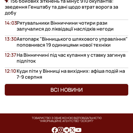
156 бойових зіткнень та мінус 910 окупантів:
зведення Генштабу та дані щодо втрат ворога за
добу
14:03
Рятувальники Вінниччини чотири рази
залучалися до ліквідації наслідків негоди
13:30
Автопарк "Вінницького шляхового управління"
поповнився 19 одиницями нової техніки
12:37
На Вінниччині під час купання у ставку загинув
підліток
12:10
Куди піти у Вінниці на вихідних: афіша подій на
7-9 серпня
ВСІ НОВИНИ
ТОВАРИСТВО З ОБМЕЖЕНОЮ ВІДПОВІДАЛЬНІСТЮ
"ІНФОРМАЦІЙНЕ АГЕНТСТВО "ОСКОРП"