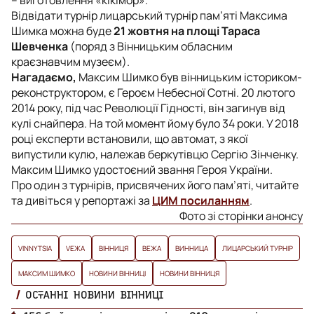
Відвідати турнір лицарський турнір пам’яті Максима
Шимка можна буде
21 жовтня на площі Тараса
Шевченка
(поряд з Вінницьким обласним
краєзнавчим музеєм).
Нагадаємо,
Максим Шимко був вінницьким істориком-
реконструктором, є Героєм Небесної Сотні. 20 лютого
2014 року, під час Революції Гідності, він загинув від
кулі снайпера. На той момент йому було 34 роки. У 2018
році експерти встановили, що автомат, з якої
випустили кулю, належав беркутівцю Сергію Зінченку.
Максим Шимко удостоєний звання Героя України.
Про один з турнірів, присвячених його пам’яті, читайте
та дивіться у репортажі за
ЦИМ посиланням
.
Фото зі сторінки анонсу
VINNYTSIA
VЕЖА
ВІННИЦЯ
ВЕЖА
ВИННИЦА
ЛИЦАРСЬКИЙ ТУРНІР
МАКСИМ ШИМКО
НОВИНИ ВІННИЦІ
НОВИНИ ВІННИЦЯ
ОСТАННІ НОВИНИ ВІННИЦІ