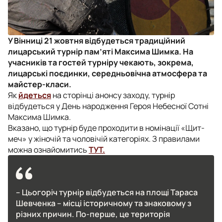
У Вінниці 21 жовтня відбудеться традиційний
лицарський турнір пам’яті Максима Шимка. На
учасників та гостей турніру чекають, зокрема,
лицарські поєдинки, середньовічна атмосфера та
майстер-класи.
Як
йдеться
на сторінці анонсу заходу, турнір
відбудеться у День народження Героя Небесної Сотні
Максима Шимка.
Вказано, що турнір буде проходити в номінації «Щит-
меч» у жіночій та чоловічій категоріях. З правилами
можна ознайомитись
ТУТ.
– Цьогоріч турнір відбудеться на площі Тараса
Шевченка – місці історичному та знаковому з
різних причин. По-перше, це територія