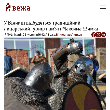
У Вінниці відбудеться традиційний
лицарський турнір пам’яті Максима Шимка
Публікація
05 Жовтня
16:12
Вежа,
В'ячеслав Луцков