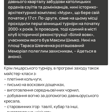
давнього кварталу забудови католицьких
орденів єзуїтів та домініканців, нині історико-
архітектурний комплекс «Мури», що бере свій
початок у 17 ст. По-друге, саме на цьому місці
проходили перші вінницькі турніри на початку
2000-х років. Їх проводив, тоді єдиний в місті
клуб історичної реконструкції «Білий вовк»,
учасником якого був Максим Шимко. Нині на
площі Тараса Шевченка розташований
Меморіал полеглим захисникам, – йдеться в
анонсі.
Крім лицарського турніру, в програмі заходу також
майстер-класи з:
– плетіння кольчуги,
– письмо на воскових дощечках,
– виготовлення середньовічних чорнил,
– добування вогню за допомогою давньоруського
кресала,
– старовинних ігор: тавлії, кубар та інші,
– виготовлення «кікімор».