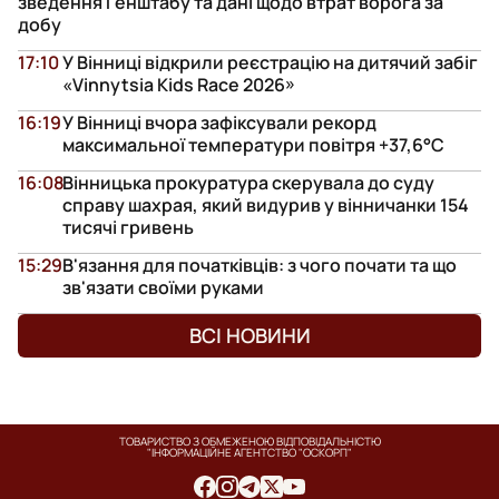
зведення Генштабу та дані щодо втрат ворога за
добу
17:10
У Вінниці відкрили реєстрацію на дитячий забіг
«Vinnytsia Kids Race 2026»
16:19
У Вінниці вчора зафіксували рекорд
максимальної температури повітря +37,6°С
16:08
Вінницька прокуратура скерувала до суду
справу шахрая, який видурив у вінничанки 154
тисячі гривень
15:29
В'язання для початківців: з чого почати та що
зв'язати своїми руками
ВСІ НОВИНИ
ТОВАРИСТВО З ОБМЕЖЕНОЮ ВІДПОВІДАЛЬНІСТЮ
"ІНФОРМАЦІЙНЕ АГЕНТСТВО "ОСКОРП"