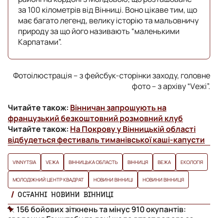
за 100 кілометрів від Вінниці. Воно цікаве тим, що
має багато легенд, велику історію та мальовничу
природу за що його називають “маленькими
Карпатами”.
Фотоілюстрація – з фейсбук-сторінки заходу, головне
фото – з архіву “Vежі”.
Читайте також:
Вінничан запрошують на
французький безкоштовний розмовний клуб
Читайте також:
На Покрову у Вінницькій області
відбудеться фестиваль тиманівської каші-капусти
VINNYTSIA
VЕЖА
ВІННИЦЬКА ОБЛАСТЬ
ВІННИЦЯ
ВЕЖА
ЕКОЛОГІЯ
МОЛОДІЖНИЙ ЦЕНТР КВАДРАТ
НОВИНИ ВІННИЦІ
НОВИНИ ВІННИЦЯ
ОСТАННІ НОВИНИ ВІННИЦІ
156 бойових зіткнень та мінус 910 окупантів: