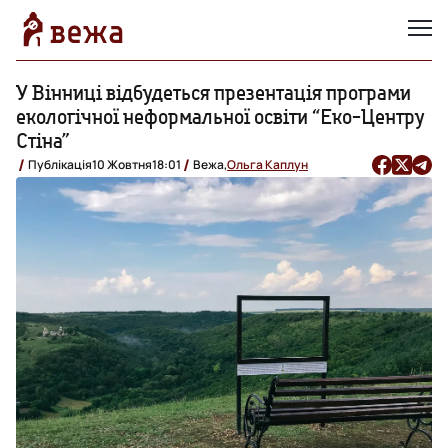
У Вінниці відбудеться презентація програми
екологічної неформальної освіти “Еко-Центру
Стіна”
Публікація
10 Жовтня
18:01
Вежа,
Ольга Каплун