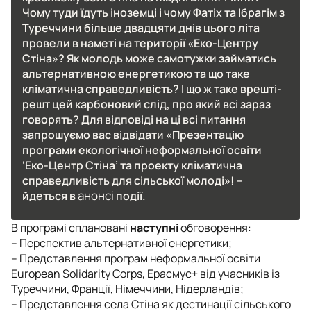
Чому туди їдуть іноземці і чому Фатіх та Ібрагім з
Туреччини більше двадцяти днів цього літа
провели в наметі на території «Еко-Центру
Стіна»? Як молодь може самотужки займатись
альтернативною енергетикою та що таке
кліматична справедливість? І що ж таке врешті-
решт цей карбоновий слід, про який всі зараз
говорять? Для відповіді на ці всі питання
запрошуємо вас відвідати «Презентацію
програми екологічної неформальної освіти
‘Еко-Центр Стіна’ та проекту кліматична
справедливість для сільської молоді»! –
анонсі
йдеться в
події.
В програмі сплановані
наступні
обговорення:
– Перспектив альтернативної енергетики;
– Представлення програм неформальної освіти
European Solidarity Corps, Ерасмус+ від учасників із
Туреччини, Франції, Німеччини, Нідерландів;
– Представлення села Стіна як дестинації сільського