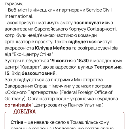
туризму;
– Веб-міст із німецькими партнерами Service Civil
International.
Також присутні матимуть змогу
поспілкуватись
з
волонтерами Європейського Корпусу Солідарності,
котрі були невід’ємною частиною команди
організаторів проєкту. Також
відбудеться
виступ
акордеоніста
Юліуша Мейєра
та розіграш сувенірів
від “Еко-Центру Стіна”.
Зустріч відбудеться
19 жовтня
о
18:30
в молодіжному
центрі “Квадрат”, що за адресою: вулиця
Театральна,
15
: Вхід
безкоштовний
.
Захід відбудеться за підтримки Міністерства
Закордонних Справ Німеччини у рамках програми
«Східного Партнерства» (Federal Foreign Office of
Germany). Організатор події – українська неурядова
організація
“Центр розвитку Пангея Ультіма”.
Стіна
– це невелике село в Томашпільському
районі на кордоні з Молдовою, що розташоване