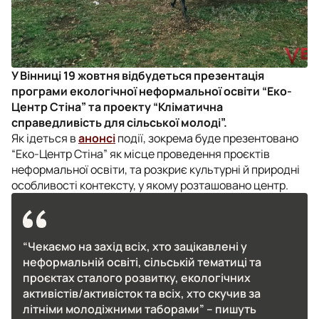
У Вінниці 19 жовтня відбудеться презентація
програми екологічної неформальної освіти “Еко-
Центр Стіна” та проекту “Кліматична
справедливість для сільської молоді”.
Як ідеться в
анонсі
події, зокрема буде презентовано
“Еко-Центр Стіна” як місце проведення проєктів
неформальної освіти, та розкриє культурні й природні
особливості контексту, у якому розташовано центр.
“Чекаємо на захід всіх, хто зацікавлені у
неформальній освіті, сільській тематиці та
проєктах сталого розвитку, екологічних
активістів/активісток та всіх, хто скучив за
літніми молодіжними таборами” – пишуть