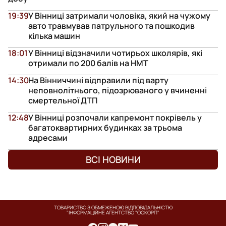
19:39
У Вінниці затримали чоловіка, який на чужому
авто травмував патрульного та пошкодив
кілька машин
18:01
У Вінниці відзначили чотирьох школярів, які
отримали по 200 балів на НМТ
14:30
На Вінниччині відправили під варту
неповнолітнього, підозрюваного у вчиненні
смертельної ДТП
12:48
У Вінниці розпочали капремонт покрівель у
багатоквартирних будинках за трьома
адресами
ВСІ НОВИНИ
ТОВАРИСТВО З ОБМЕЖЕНОЮ ВІДПОВІДАЛЬНІСТЮ
"ІНФОРМАЦІЙНЕ АГЕНТСТВО "ОСКОРП"