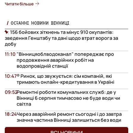
Читати більше
ОСТАННІ НОВИНИ ВІННИЦІ
156 бойових зіткнень та мінус 910 окупантів:
зведення Генштабу та дані щодо втрат ворога за
добу
11:10
"Вінницяоблводоканал" попереджає про
продовження аварійних робіт на
водопровідній станції
10:47
® Ринок, що звужується: сім компаній, які
тримають онлайн-кредитування в Україні
09:52
Ремонтні роботи комунальних служб: де у
Вінниці 6 серпня тимчасово не буде води чи
світла
18:24
Через аварійний ремонт сьогодні і до завтра
значна частина Вінниці залишиться без води
ВСІ НОВИНИ