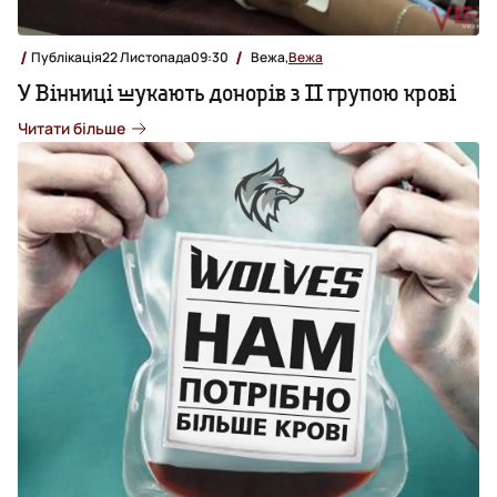
Публікація
22 Листопада
09:30
Вежа,
Вежа
У Вінниці шукають донорів з ІІ групою крові
Читати більше