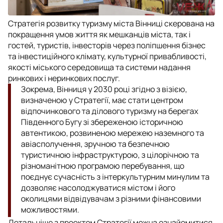
Стратегія розвитку туризму міста Вінниці скерована на
покращення умов життя як мешканців міста, так і
гостей, туристів, інвесторів через поліпшення бізнес
та інвестиційного клімату, культурної привабливості,
якості міського середовища та системи надання
ринкових і неринкових послуг.
Зокрема, Вінниця у 2030 році згідно з візією,
визначеною у Стратегії, має стати центром
відпочинкового та ділового туризму на берегах
Південного Бугу зі збереженою історичною
автентикою, розвиненою мережею наземного та
авіасполучення, зручною та безпечною
туристичною інфраструктурою, з цілорічною та
різноманітною програмою перебування, що
поєднує сучасність з інтеркультурним минулим та
дозволяє насолоджуватися містом і його
околицями відвідувачам з різними фінансовими
можливостями.
Детальніше з проектом Стратегії можна ознайомитися