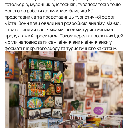
готельєрів, музейників, істориків, туроператорів тощо.
Всього до роботи долучилися близько 60
представників та представниць туристичної сфери
міста. Вони працювали над розробкою аналізу, візією,
стратегічними напрямками, новими туристичними
продуктами й проектами. Також перелік проектних ідей
могли наповнювати самі вінничани й вінничанки у
форматі відкритого збору та туристичного хакатону.