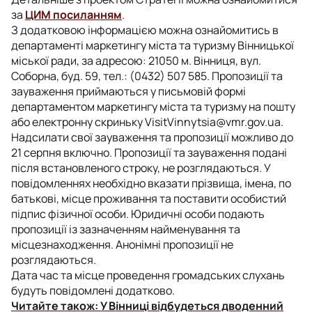
за
ЦИМ
посиланням
.
З додатковою інформацією можна ознайомитись в
департаменті маркетингу міста та туризму Вінницької
міської ради, за адресою: 21050 м. Вінниця, вул.
Соборна, буд. 59, тел.: (0432) 507 585. Пропозиції та
зауваження приймаються у письмовій формі
департаментом маркетингу міста та туризму на пошту
або електронну скриньку
VisitVinnytsia@vmr.gov.ua
.
Надсилати свої зауваження та пропозиції можливо до
21 серпня включно. Пропозиції та зауваження подані
після встановленого строку, не розглядаються. У
повідомленнях необхідно вказати прізвища, імена, по
батькові, місце проживання та поставити особистий
підпис фізичної особи. Юридичні особи подають
пропозиції із зазначенням найменування та
місцезнаходження. Анонімні пропозиції не
розглядаються.
Дата час та місце проведення громадських слухань
будуть повідомлені додатково.
Читайте також:
У Вінниці відбудеться дводенний