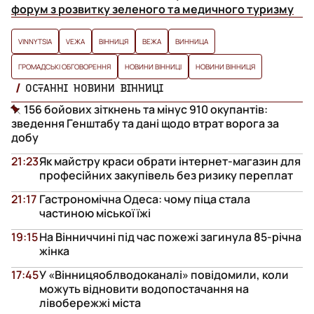
форум з розвитку зеленого та медичного туризму
VINNYTSIA
VЕЖА
ВІННИЦЯ
ВЕЖА
ВИННИЦА
ГРОМАДСЬКІ ОБГОВОРЕННЯ
НОВИНИ ВІННИЦІ
НОВИНИ ВІННИЦЯ
ОСТАННІ НОВИНИ ВІННИЦІ
156 бойових зіткнень та мінус 910 окупантів:
зведення Генштабу та дані щодо втрат ворога за
добу
21:23
Як майстру краси обрати інтернет-магазин для
професійних закупівель без ризику переплат
21:17
Гастрономічна Одеса: чому піца стала
частиною міської їжі
19:15
На Вінниччині під час пожежі загинула 85-річна
жінка
17:45
У «Вінницяоблводоканалі» повідомили, коли
можуть відновити водопостачання на
лівобережжі міста