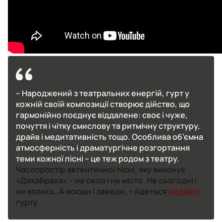
– Народжений з театральних енергій, гурт у
кожній своїй композиції створює дійство, що
гармонійно поєднує віддалене: своє і чуже,
почуття і чітку смислову та ритмічну структуру,
драйв і медитативність тощо. Особлива об’ємна
атмосферність і драматургічне розгортання
теми кожної пісні – це теж родом з театру.
Часопростір автентичної пісні, яку виконує
«ДахаБраха» – не село і не місто. Не сьогодні і
не колись. А всюди і завжди, – йдеться
на сайті
гурту.