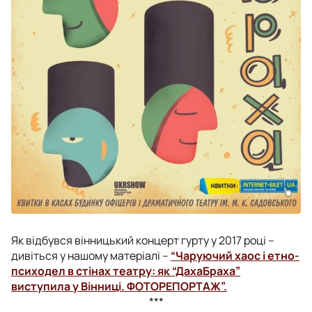
Як відбувся вінницький концерт гурту у 2017 році –
дивіться у нашому матеріалі –
“Чаруючий хаос і етно-
психодел в стінах театру: як “ДахаБраха”
виступила у Вінниці. ФОТОРЕПОРТАЖ”.
***