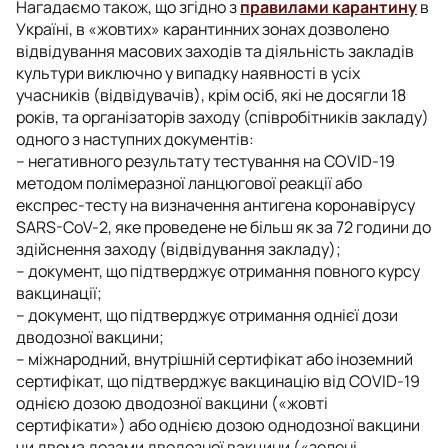
Нагадаємо також, що згідно з
правилами карантину
в
Україні, в «жовтих» карантинних зонах дозволено
відвідування масових заходів та діяльність закладів
культури виключно у випадку наявності в усіх
учасників (відвідувачів), крім осіб, які не досягли 18
років, та організаторів заходу (співробітників закладу)
одного з наступних документів:
– негативного результату тестування на COVID-19
методом полімеразної ланцюгової реакції або
експрес-тесту на визначення антигена коронавірусу
SARS-CoV-2, яке проведене не більш як за 72 години до
здійснення заходу (відвідування закладу);
– документ, що підтверджує отримання повного курсу
вакцинації;
– документ, що підтверджує отримання однієї дози
дводозної вакцини;
– міжнародний, внутрішній сертифікат або іноземний
сертифікат, що підтверджує вакцинацію від COVID-19
однією дозою дводозної вакцини («жовті
сертифікати») або однією дозою однодозної вакцини
чи двома дозами дводозної вакцини («зелені