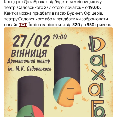
Концерт «ДахаБраха» відбудеться у вінницькому
театрі Садовського 27 лютого, початок – о
19:00.
Квитки можна придбати в касах Будинку Офіцерів,
театру Садовського або ж придбати чи забронювати
онлайн
ТУТ
. Їх ціна варіюється від
320
до
950
гривень.