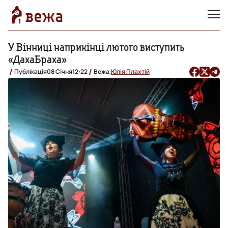
У Вінниці наприкінці лютого виступить
«ДахаБраха»
Публікація
08 Січня
12:22
Вежа,
Юлія Плахтій