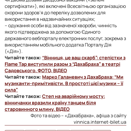
сертифікати»), які включені Всесвітньою організацією
охорони здоров’я до переліку дозволених для
використання в надзвичайних ситуаціях;
– одужання особи від зазначеної хвороби, чинність
якого підтверджена за допомогою Єдиного
державного вебпорталу електронних послуг, зокрема з
використанням мобільного додатка Порталу Дія
(«Дія»).
Читайте також:
“Вінниця, це ваш скарб”: степістки з
Flame Tap виступили разом з “ДахаБраха” в театрі
Садовського. ФОТО, ВІДЕО
Читайте також:
Марко Галаневич з ДахаБраха: “Ми
музиканти-примітивісти. В простоті цієї музики – її
сила”
Читайте також:
Степ на аварійному мосту:
вінничанки вразили країну танцем біля
старовинного млину. ВІДЕО
Фото та відео – «ДахаБраха», афіша з сайту
vinnica.internet-bilet.ua