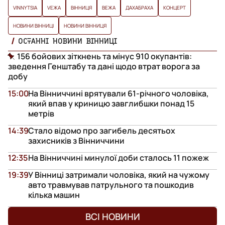
VINNYTSIA
VЕЖА
ВІННИЦЯ
ВЕЖА
ДАХАБРАХА
КОНЦЕРТ
НОВИНИ ВІННИЦІ
НОВИНИ ВІННИЦЯ
ОСТАННІ НОВИНИ ВІННИЦІ
156 бойових зіткнень та мінус 910 окупантів:
зведення Генштабу та дані щодо втрат ворога за
добу
15:00
На Вінниччині врятували 61-річного чоловіка,
який впав у криницю завглибшки понад 15
метрів
14:39
Стало відомо про загибель десятьох
захисників з Вінниччини
12:35
На Вінниччині минулої доби сталось 11 пожеж
19:39
У Вінниці затримали чоловіка, який на чужому
авто травмував патрульного та пошкодив
кілька машин
ВСІ НОВИНИ