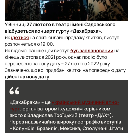
У Вінниці 27 лютого в театрі імені Садовського
відбудеться концерт гурту «ДахаБраха».
Як
ідеться
на сайті онлайн продажу квитків, виступ
розпочнеться о 19:00.
Як відомо, раніше цей виступ
був запланований
на
кінець листопада 2021 року, однак подію було
перенесено на нову дату – 27 лютого 2022 року.
Зазначено, що всі придбані квитки на попередню дату
дійсні на нову дату
.
«ДахаБраха» – це
український музичний етно-
гурт
, організатором і художнім керівником
якого є Владислав Троїцький (театр «ДАХ»).
Через надзвичайно широку географію виступів
– Колумбія, Бразилія, Мексика, Сполучені Штати