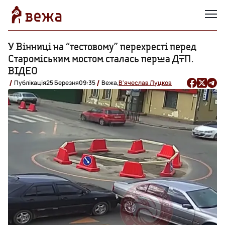
У Вінниці на “тестовому” перехресті перед
Староміським мостом сталась перша ДТП.
ВІДЕО
Публікація
25 Березня
09:35
Вежа,
В'ячеслав Луцков