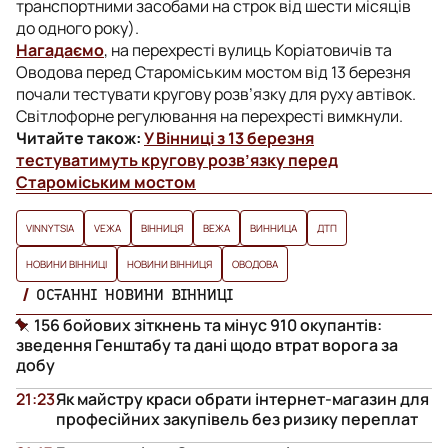
транспортними засобами на строк від шести місяців
до одного року).
Нагадаємо
, на перехресті вулиць Коріатовичів та
Оводова перед Староміським мостом від 13 березня
почали тестувати кругову розв’язку для руху автівок.
Світлофорне регулювання на перехресті вимкнули.
Читайте також:
У Вінниці з 13 березня
тестуватимуть кругову розв’язку перед
Староміським мостом
VINNYTSIA
VЕЖА
ВІННИЦЯ
ВЕЖА
ВИННИЦА
ДТП
НОВИНИ ВІННИЦІ
НОВИНИ ВІННИЦЯ
ОВОДОВА
ОСТАННІ НОВИНИ ВІННИЦІ
156 бойових зіткнень та мінус 910 окупантів:
зведення Генштабу та дані щодо втрат ворога за
добу
21:23
Як майстру краси обрати інтернет-магазин для
професійних закупівель без ризику переплат