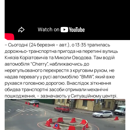
– Сьогодні (24 березня – авт.), о 13:35 трапилась
дорожньо-транспортна пригода на перетині вулиць
Князів Коріатовичів та Миколи Оводова. Там водій
автомобіля “Cherry”, наближаючись до
нерегульованого перехрестя з круговим рухом, не
надав перевагу у русі автомобілю “BMW”, який вже
рухався головною дорогою. Внаслідок зіткнення
обидва транспортні засоби отримали механічні
пошкодження, – зазначають у Ситуаційному центрі.