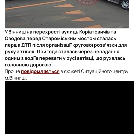
У Вінниці на перехресті вулиць Коріатовичів та
Оводова перед Староміським мостом сталась
перша ДТП після організації
кругової розв’язки для
руху автівок. Пригода сталась через ненадання
одним з водіїв переваги у русі автівці, що рухалась
головною дорогою.
Про це
повідомляється
в сюжеті Ситуаційного центру
м.Вінниці.