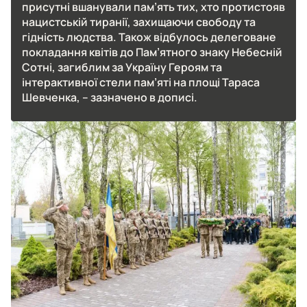
присутні вшанували пам’ять тих, хто протистояв
нацистській тиранії, захищаючи свободу та
гідність людства. Також відбулось делеговане
покладання квітів до Пам’ятного знаку Небесній
Сотні, загиблим за Україну Героям та
інтерактивної стели пам’яті на площі Тараса
Шевченка, – зазначено в дописі.