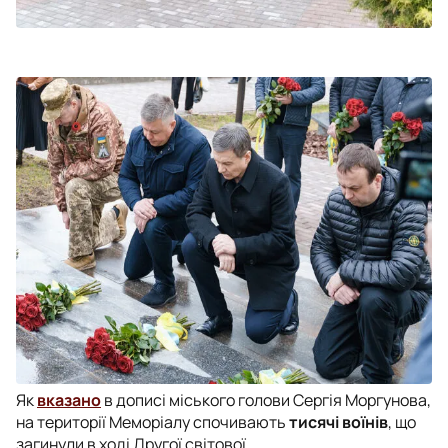
Як
вказано
в дописі міського голови Сергія Моргунова,
на території Меморіалу спочивають
тисячі воїнів
, що
загинули в ході Другої світової.