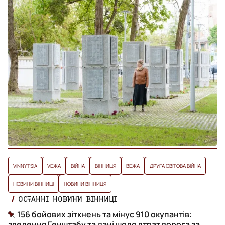
VINNYTSIA
VЕЖА
ВІЙНА
ВІННИЦЯ
ВЕЖА
ДРУГА СВІТОВА ВІЙНА
НОВИНИ ВІННИЦІ
НОВИНИ ВІННИЦЯ
ОСТАННІ НОВИНИ ВІННИЦІ
156 бойових зіткнень та мінус 910 окупантів:
зведення Генштабу та дані щодо втрат ворога за