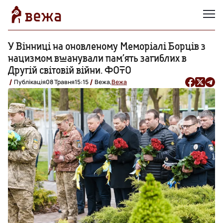
У Вінниці на оновленому Меморіалі Борців з
нацизмом вшанували пам’ять загиблих в
Другій світовій війни. ФОТО
Публікація
08 Травня
15:15
Вежа,
Вежа