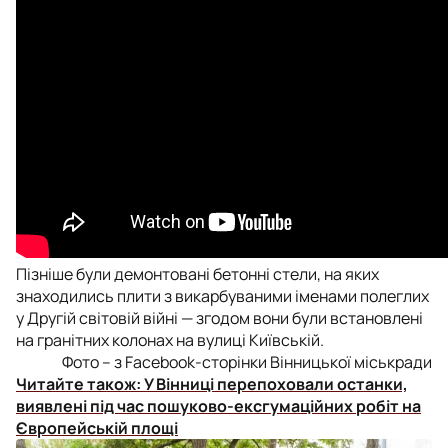
Пізніше були демонтовані бетонні стели, на яких
знаходились плити з викарбуваними іменами полеглих
у Другій світовій війні — згодом вони були встановлені
на гранітних колонах на вулиці Київській.
Фото – з Facebook-сторінки Вінницької міськради
Читайте також:
У Вінниці перепоховали останки,
виявлені під час пошуково-ексгумаційних робіт на
Європейській площі