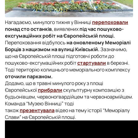
Нагадаємо, минулого тижня у Вінниці
перепоховали
понад сто останків
, виявлених
під час пошуково-
ексгумаційних робіт на Європейській площі.
Перепоховання відбулось
на оновленому Меморіалі
Борців з нацизмом на вулиці Київській.
Зазначимо,
що на Європейській площі підготовчі роботи до
пошуково-ексгумаційних робіт
стартували
в березні.
Тоді територію колишнього меморіального комплексу
оточили парканом.
Додамо, що в травні минулого року з площі
Європейської
прибрали
скульптурну композицію з
будьонівцем, червоногвардійцем та червоноармійцем.
Команда “Музею Вінниці” тоді
також
презентувала
відео на тему історії “Меморіалу
Слави” на Європейській площі.