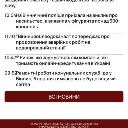
добу
12:04
На Вінниччині поліція приїхала на виклик про
насильство, а виявила у фігуранта понад 300
конопель
11:10
"Вінницяоблводоканал" попереджає про
продовження аварійних робіт на
водопровідній станції
10:47
® Ринок, що звужується: сім компаній, які
тримають онлайн-кредитування в Україні
09:52
Ремонтні роботи комунальних служб: де у
Вінниці 6 серпня тимчасово не буде води чи
світла
ВСІ НОВИНИ
ТОВАРИСТВО З ОБМЕЖЕНОЮ ВІДПОВІДАЛЬНІСТЮ
"ІНФОРМАЦІЙНЕ АГЕНТСТВО "ОСКОРП"