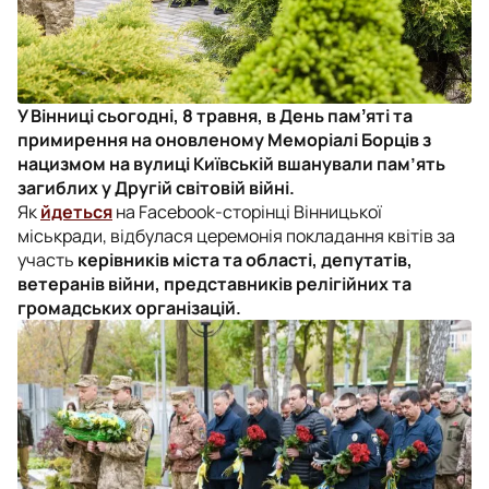
У Вінниці сьогодні, 8 травня, в День памʼяті та
примирення на оновленому Меморіалі Борців з
нацизмом на вулиці Київській вшанували пам’ять
загиблих у Другій світовій війні.
Як
йдеться
на Facebook-сторінці Вінницької
міськради, відбулася церемонія покладання квітів за
участь
керівників міста та області, депутатів,
ветеранів війни, представників релігійних та
громадських організацій.