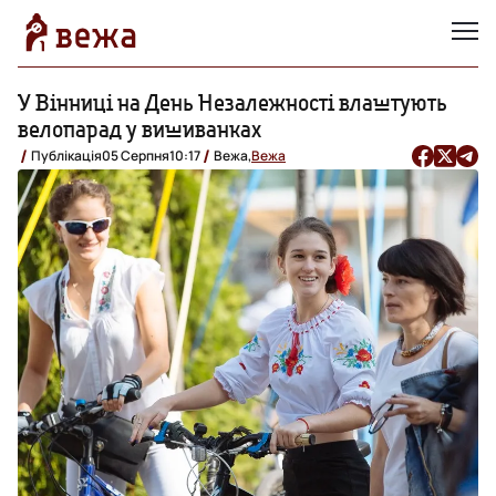
У Вінниці на День Незалежності влаштують
велопарад у вишиванках
Публікація
05 Серпня
10:17
Вежа,
Вежа