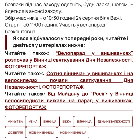
безпеки під час заходу одягніть, будь ласка, шолом,
–
йдеться в анонсі заходу.
Збір учасників
–
о 10:30 годині 24 серпня біля Вежі.
Старт
–
об 11:00 годині. Участь у велопараді
безкоштовна.
Як все відбувалося у попередні роки, читайте і
дивіться у матеріалах нижче:
Читайте також:
“Велопарад у вишиванках”
розпочав у Вінниці святкування Дня Незалежності.
ФОТОРЕПОРТАЖ
Читайте також:
Сотня вінничан у вишиванках і на
велосипедах почали святкування Дня
Незалежності. ФОТОРЕПОРТАЖ
Читайте також:
Від Майдану до “Росії”: у Вінниці
велосипедисти виїхали на парад у вишиванках.
ФОТОРЕПОРТАЖ
VINNYTSIA
VЕЖА
ВІННИЦЯ
ВЕЖА
ВИННИЦА
ДЕНЬ НЕЗАЛЕЖНОСТІ
ДОЗВІЛЛЯ
НОВИНИ ВІННИЦІ
НОВИНИ ВІННИЦЯ