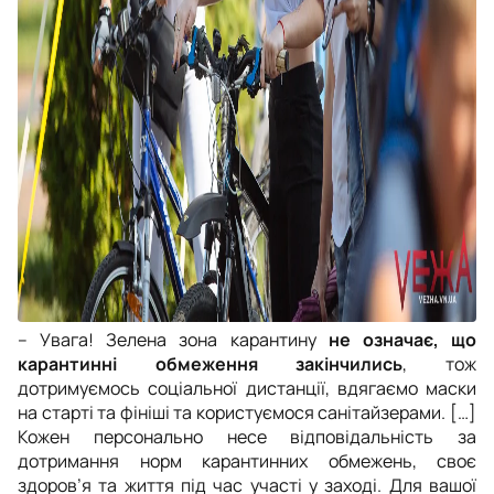
–
Увага! Зелена зона карантину
не означає, що
карантинні обмеження закінчились
, тож
дотримуємось соціальної дистанції, вдягаємо маски
на старті та фініші та користуємося санітайзерами. […]
Кожен персонально несе відповідальність за
дотримання норм карантинних обмежень, своє
здоров’я та життя під час участі у заході. Для вашої