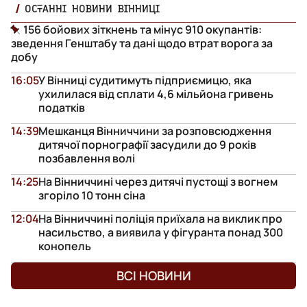
ОСТАННІ НОВИНИ ВІННИЦІ
156 бойових зіткнень та мінус 910 окупантів:
зведення Генштабу та дані щодо втрат ворога за
добу
16:05
У Вінниці судитимуть підприємицю, яка
ухилилася від сплати 4,6 мільйона гривень
податків
14:39
Мешканця Вінниччини за розповсюдження
дитячої порнографії засудили до 9 років
позбавлення волі
14:25
На Вінниччині через дитячі пустощі з вогнем
згоріло 10 тонн сіна
12:04
На Вінниччині поліція приїхала на виклик про
насильство, а виявила у фігуранта понад 300
конопель
ВСІ НОВИНИ