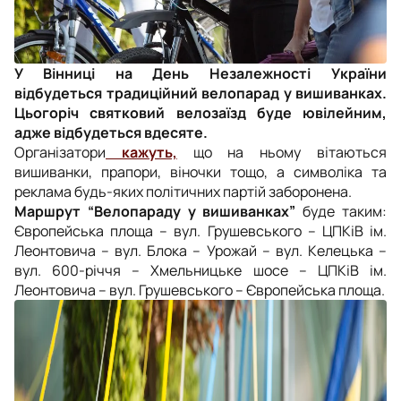
У Вінниці на День Незалежності України
відбудеться традиційний велопарад у вишиванках.
Цьогоріч святковий велозаїзд буде ювілейним,
адже відбудеться вдесяте.
Організатори
кажуть,
що на ньому вітаються
вишиванки, прапори, віночки тощо, а символіка та
реклама будь-яких політичних партій заборонена.
Маршрут
“Велопараду у вишиванках”
буде таким:
Європейська площа
–
вул. Грушевського
–
ЦПКіВ ім.
Леонтовича
–
вул. Блока
–
Урожай
–
вул. Келецька
–
вул. 600-річчя
–
Хмельницьке шосе
–
ЦПКіВ ім.
Леонтовича
–
вул. Грушевського
–
Європейська площа.