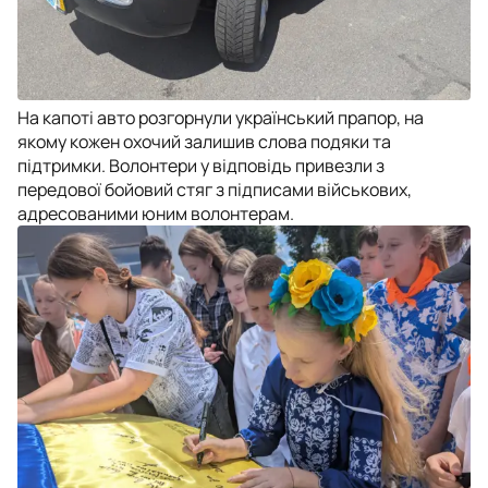
На капоті авто розгорнули український прапор, на
якому кожен охочий залишив слова подяки та
підтримки. Волонтери у відповідь привезли з
передової бойовий стяг з підписами військових,
адресованими юним волонтерам.