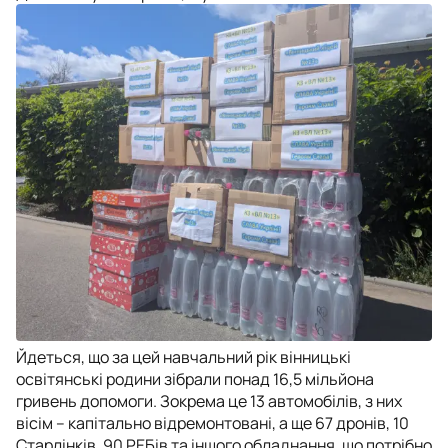
Йдеться, що за цей навчальний рік вінницькі
освітянські родини зібрали понад 16,5 мільйона
гривень допомоги. Зокрема це 13 автомобілів, з них
вісім – капітально відремонтовані, а ще 67 дронів, 10
Старлінків, 90 РЕБів та іншого обладнання, що потрібно