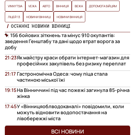
VINNYTSIA
VЕЖА
АВТО
ВІННИЦЯ
ВЕЖА
ДОПОМОГА БІЙЦЯМ
ЛІЦЕЙ 13
НОВИНИ ВІННИЦІ
НОВИНИ ВІННИЦЯ
ОСТАННІ НОВИНИ ВІННИЦІ
156 бойових зіткнень та мінус 910 окупантів:
зведення Генштабу та дані щодо втрат ворога за
добу
21:23
Як майстру краси обрати інтернет-магазин для
професійних закупівель без ризику переплат
21:17
Гастрономічна Одеса: чому піца стала
частиною міської їжі
19:15
На Вінниччині під час пожежі загинула 85-річна
жінка
17:45
У «Вінницяоблводоканалі» повідомили, коли
можуть відновити водопостачання на
лівобережжі міста
ВСІ НОВИНИ