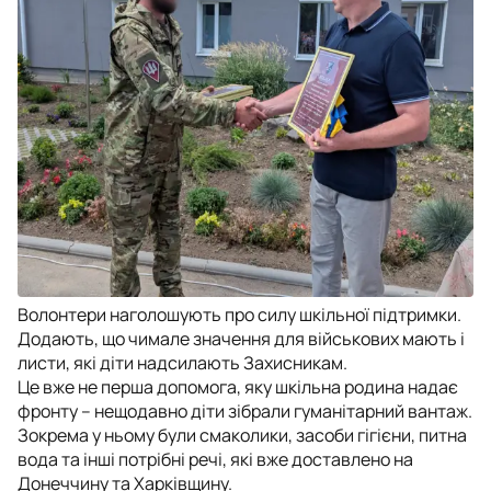
Волонтери наголошують про силу шкільної підтримки.
Додають, що чимале значення для військових мають і
листи, які діти надсилають Захисникам.
Це вже не перша допомога, яку шкільна родина надає
фронту – нещодавно діти зібрали гуманітарний вантаж.
Зокрема у ньому були смаколики, засоби гігієни, питна
вода та інші потрібні речі, які вже доставлено на
Донеччину та Харківщину.