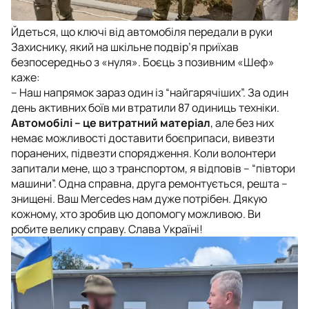
Йдеться, що ключі від автомобіля передали в руки
Захиснику, який на шкільне подвір’я приїхав
безпосередньо з «нуля». Боєць з позивним «Шеф»
каже:
– Наш напрямок зараз один із “найгарячіших”. За один
день активних боїв ми втратили 87 одиниць техніки.
Автомобілі – це витратний матеріал
, але без них
немає можливості доставити боєприпаси, вивезти
поранених, підвезти спорядження. Коли волонтери
запитали мене, що з транспортом, я відповів – “півтори
машини”. Одна справна, друга ремонтується, решта –
знищені. Ваш Mercedes нам дуже потрібен. Дякую
кожному, хто зробив цю допомогу можливою. Ви
робите велику справу. Слава Україні!