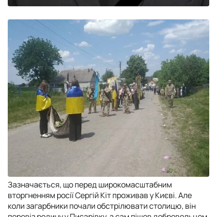
Зазначається, що перед широкомасштабним
вторгненням росії Сергій Кіт проживав у Києві. Але
коли загарбники почали обстрілювати столицю, він
перевіз родину у Писарівку, а сам пішов добровольцем