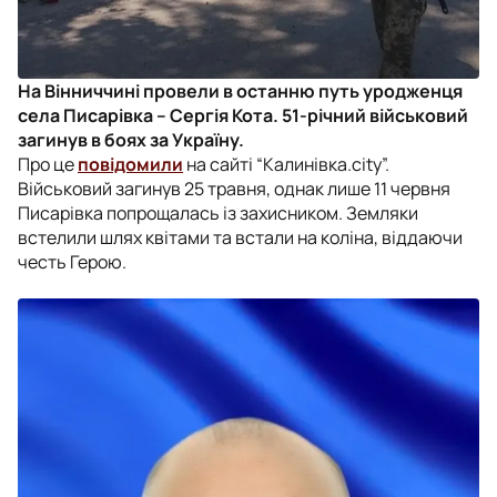
На Вінниччині провели в останню путь уродженця
села Писарівка – Сергія Кота. 51-річний військовий
загинув в боях за Україну.
Про це
повідомили
на сайті “Калинівка.city”.
Військовий загинув 25 травня, однак лише 11 червня
Писарівка попрощалась із захисником. Земляки
встелили шлях квітами та встали на коліна, віддаючи
честь Герою.