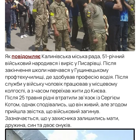
Як
повідомляє
Калинівська міська рада, 51-річний
військовий народився і виріс у Писарівці. Після
закінчення школи навчався у Гущинецькому
профтехучилищі, де здобував професію водія. Після
служби у війську чоловік працював у місцевому
колгоспі, а з часом переїхав жити до Києва.
Після 25 травня рідні втратили зв’язок із Сергієм
Котом, однак сподівались, що він живий, але згодом
прийшла звістка, що військовий загинув.
Зазначається, що у захисника залишились мати,
дружина, син та двоє онуків.