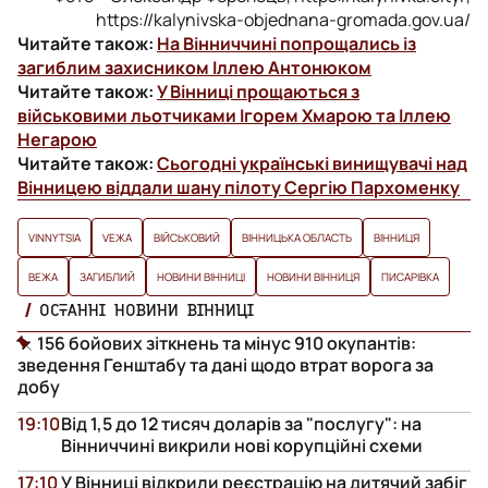
https://kalynivska-objednana-gromada.gov.ua/
Читайте також:
На Вінниччині попрощались із
загиблим захисником Іллею Антонюком
Читайте також:
У Вінниці прощаються з
військовими льотчиками Ігорем Хмарою та Іллею
Негарою
Читайте також:
Сьогодні українські винищувачі над
Вінницею віддали шану пілоту Сергію Пархоменку
VINNYTSIA
VЕЖА
ВІЙСЬКОВИЙ
ВІННИЦЬКА ОБЛАСТЬ
ВІННИЦЯ
ВЕЖА
ЗАГИБЛИЙ
НОВИНИ ВІННИЦІ
НОВИНИ ВІННИЦЯ
ПИСАРІВКА
ОСТАННІ НОВИНИ ВІННИЦІ
156 бойових зіткнень та мінус 910 окупантів:
зведення Генштабу та дані щодо втрат ворога за
добу
19:10
Від 1,5 до 12 тисяч доларів за "послугу": на
Вінниччині викрили нові корупційні схеми
17:10
У Вінниці відкрили реєстрацію на дитячий забіг