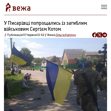
У Писарівці попрощались із загиблим
військовим Сергієм Котом
Публікація
13 Червня
12:52
Вежа,
Ольга Каплун