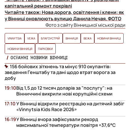
капітальний ремонт покрівлі
Читайте також:
Нова дорога, освітлення і клени: як
у Вінниці оновлюють вулицю Данила Нечая. ФОТО
Фото з сайту Вінницької міської ради
VINNYTSIA
VЕЖА
БЛАГОУСТРІЙ
ВІННИЦЯ
ВЕЖА
НОВИНИ ВІННИЦІ
НОВИНИ ВІННИЦЯ
ПАРКОВКИ
ОСТАННІ НОВИНИ ВІННИЦІ
156 бойових зіткнень та мінус 910 окупантів:
зведення Генштабу та дані щодо втрат ворога за
добу
19:10
Від 1,5 до 12 тисяч доларів за "послугу": на
Вінниччині викрили нові корупційні схеми
17:10
У Вінниці відкрили реєстрацію на дитячий забіг
«Vinnytsia Kids Race 2026»
16:19
У Вінниці вчора зафіксували рекорд
максимальної температури повітря +37,6°С