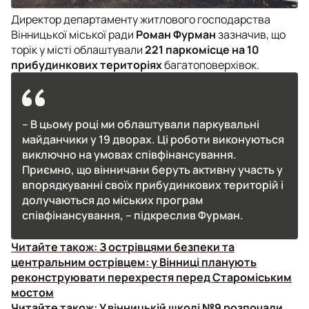
Директор департаменту житлового господарства
Вінницької міської ради
Роман Фурман
зазначив, що
торік у місті облаштували
221 паркомісце на 10
прибудинкових територіях
багатоповерхівок.
– В цьому році ми облаштували паркувальні
майданчики у 19 дворах. Ці роботи виконуються
виключно на умовах співфінансування.
Приємно, що вінничани беруть активну участь у
впорядкуванні своїх прибудинкових територій і
долучаються до міських програм
співфінансування, – підкреслив Фурман.
Читайте також:
З острівцями безпеки та
центральним острівцем: у Вінниці планують
реконструювати перехрестя перед Староміським
мостом
Читайте також:
У вінницькій школі №9 розпочали