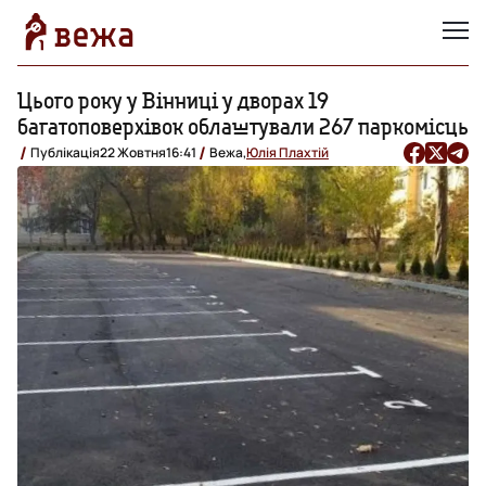
Цього року у Вінниці у дворах 19
багатоповерхівок облаштували 267 паркомісць
Публікація
22 Жовтня
16:41
Вежа,
Юлія Плахтій