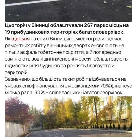
Цьогоріч у Вінниці облаштували 267 паркомісць на
19 прибудинкових територіях багатоповерхівок.
Як
ідеться
на сайті Вінницької міської ради, під час
ремонтних робіт у вінницьких дворах оновлюють не
тільки асфальтобетонне покриття, а й попередньо
замінюють зовнішні інженерні мережі, облаштовують
відмостки біля будинків та роблять благоустрій
територій.
Зазначено, що більшість таких робіт відбувається на
умовах співфінансування з мешканцями: 70% фінансує
міська рада, 30% – співвласники багатоповерхівок.