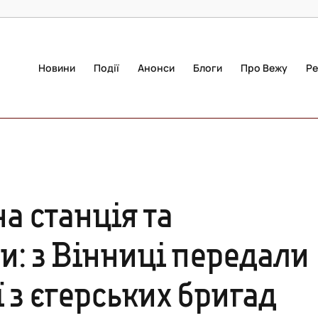
Новини
Події
Анонси
Блоги
Про Вежу
Ре
а станція та
и: з Вінниці передали
 з єгерських бригад