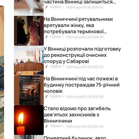
частина Вінниці залишиться
без води
Публікація
05.08.26
18:24
НОВИНИ
На Вінниччині рятувальники
врятували жінку, яка
потребувала термінової
медичної допомоги
Публікація
05.08.26
18:08
НОВИНИ
У Вінниці розпочали підготовку
до реконструкції очисних
споруд у Сабарові
Публікація
05.08.26
15:59
НОВИНИ
На Вінниччині під час пожежі в
будинку постраждав 75-річний
чоловік
Публікація
05.08.26
15:48
НОВИНИ
Стало відомо про загибель
дев'ятьох захисників з
Вінниччини
Публікація
05.08.26
14:40
НОВИНИ
Приватний будинок, авто,