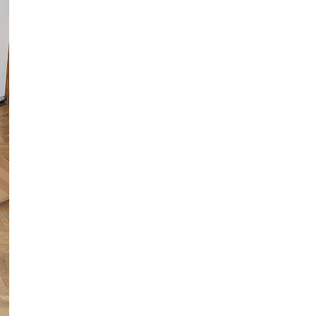
жінку, яка вчинила замах на
вбивство 17-річної доньки
Публікація
04.08.26
12:42
НОВИНИ