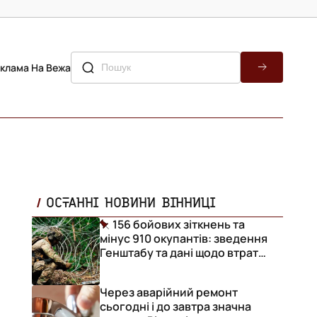
клама На Вежа
ОСТАННІ НОВИНИ ВІННИЦІ
156 бойових зіткнень та
мінус 910 окупантів: зведення
Генштабу та дані щодо втрат
ворога за добу
Через аварійний ремонт
сьогодні і до завтра значна