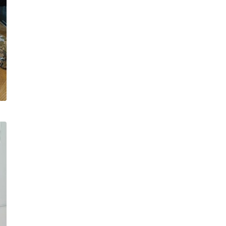
Публікація
04.08.26
16:35
НОВИНИ
У Вінниці завтра відбудеться
психорозвантажувальний
захід - «Сила лісу» на природі
Публікація
04.08.26
15:20
НОВИНИ
®Як підтримувати ідеальну
воду в басейні в розпал спеки
Публікація
04.08.26
15:17
НОВИНИ
Вінниця передала
нацгвардійцям два пікапи та
три роботизовані комплекси
Публікація
04.08.26
15:05
НОВИНИ
На Вінниччині розслідують
напад двох чоловіків на
прикордонника
Публікація
04.08.26
13:55
НОВИНИ
На Вінниччині судитимуть