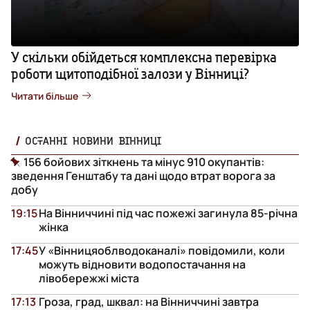
У скільки обійдеться комплексна перевірка
роботи щитоподібної залози у Вінниці?
Читати більше
ОСТАННІ НОВИНИ ВІННИЦІ
156 бойових зіткнень та мінус 910 окупантів:
зведення Генштабу та дані щодо втрат ворога за
добу
19:15
На Вінниччині під час пожежі загинула 85-річна
жінка
17:45
У «Вінницяоблводоканалі» повідомили, коли
можуть відновити водопостачання на
лівобережжі міста
17:13
Гроза, град, шквал: на Вінниччині завтра