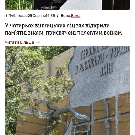
Публікація
29 Серпня
19:39
Вежа,
Вежа
У чотирьох вінницьких ліцеях відкрили
пам’ятні знаки, присвячені полеглим воїнам
Читати більше