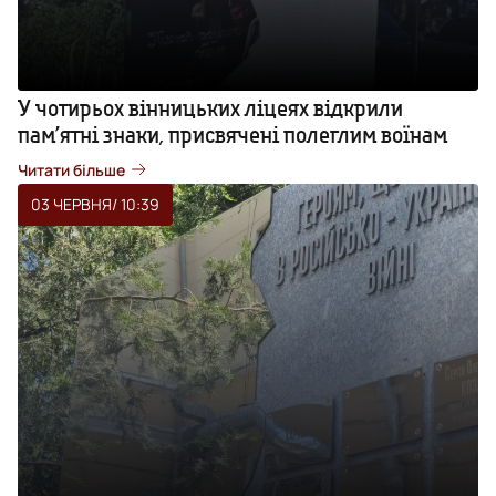
У чотирьох вінницьких ліцеях відкрили
пам’ятні знаки, присвячені полеглим воїнам
Читати більше
03 ЧЕРВНЯ
/ 10:39