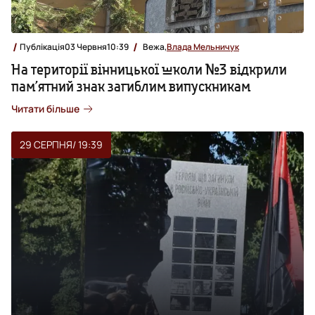
Публікація
03 Червня
10:39
Вежа,
Влада Мельничук
На території вінницької школи №3 відкрили
пам’ятний знак загиблим випускникам
Читати більше
29 СЕРПНЯ
/ 19:39