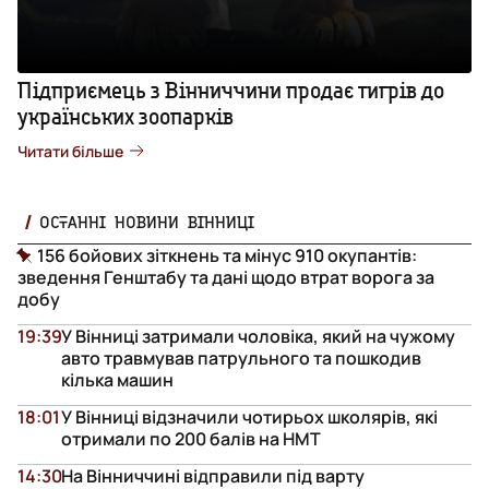
Підприємець з Вінниччини продає тигрів до
українських зоопарків
Читати більше
ОСТАННІ НОВИНИ ВІННИЦІ
156 бойових зіткнень та мінус 910 окупантів:
зведення Генштабу та дані щодо втрат ворога за
добу
19:39
У Вінниці затримали чоловіка, який на чужому
авто травмував патрульного та пошкодив
кілька машин
18:01
У Вінниці відзначили чотирьох школярів, які
отримали по 200 балів на НМТ
14:30
На Вінниччині відправили під варту