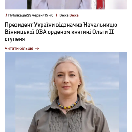
Публікація
29 Червня
15:40
Вежа,
Вежа
Президент України відзначив Начальницю
Вінницької ОВА орденом княгині Ольги ІІ
ступеня
Читати більше