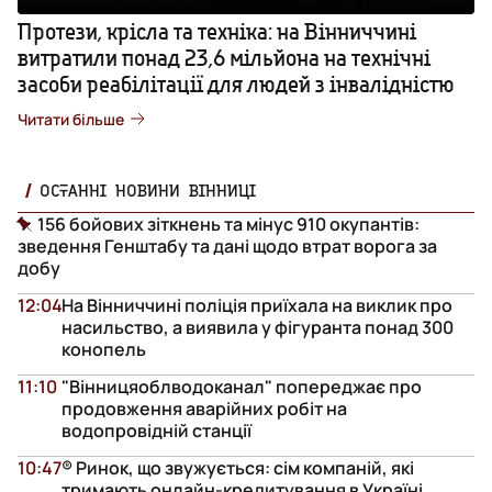
Протези, крісла та техніка: на Вінниччині
витратили понад 23,6 мільйона на технічні
засоби реабілітації для людей з інвалідністю
Читати більше
ОСТАННІ НОВИНИ ВІННИЦІ
156 бойових зіткнень та мінус 910 окупантів:
зведення Генштабу та дані щодо втрат ворога за
добу
12:04
На Вінниччині поліція приїхала на виклик про
насильство, а виявила у фігуранта понад 300
конопель
11:10
"Вінницяоблводоканал" попереджає про
продовження аварійних робіт на
водопровідній станції
10:47
® Ринок, що звужується: сім компаній, які
тримають онлайн-кредитування в Україні