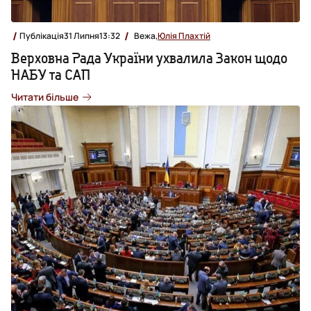
Публікація
31 Липня
13:32
Вежа,
Юлія Плахтій
Верховна Рада України ухвалила Закон щодо
НАБУ та САП
Читати більше