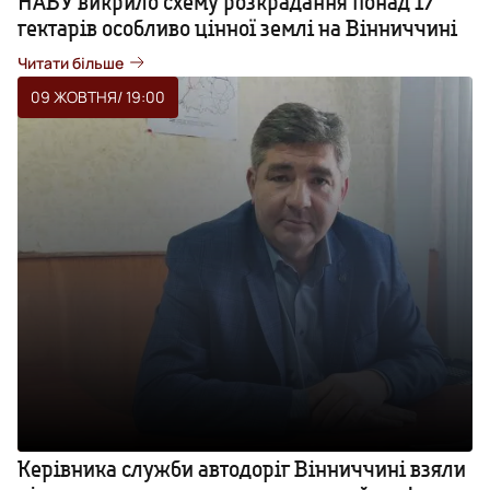
НАБУ викрило схему розкрадання понад 17
гектарів особливо цінної землі на Вінниччині
Читати більше
09 ЖОВТНЯ
/ 19:00
Керівника служби автодоріг Вінниччині взяли