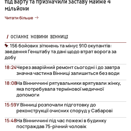
під варту та призначили заставу майже 4
мільйони
Читати більше
ОСТАННІ НОВИНИ ВІННИЦІ
156 бойових зіткнень та мінус 910 окупантів:
зведення Генштабу та дані щодо втрат ворога за
добу
18:24
Через аварійний ремонт сьогодні і до завтра
значна частина Вінниці залишиться без води
18:08
На Вінниччині рятувальники врятували жінку,
яка потребувала термінової медичної
допомоги
15:59
У Вінниці розпочали підготовку до
реконструкції очисних споруд у Сабарові
15:48
На Вінниччині під час пожежі в будинку
постраждав 75-річний чоловік