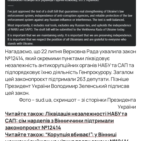
Нагадаємо, що 22 липня Верховна Рада ухвалила закон
№12414, який окремими пунктами ліквідовує
незалежність антикорупційних органів НАБУ та САП та
підпорядковує їхню діяльність Генпрокурору. Загалом
цей законопроєкт підтримали 263 депутати. Пізніше
Президент України Володимир Зеленський підписав
цей закон.
Фото – sud.ua, скриншот – зі сторінки Президента
України
Читайте також:
Ліквідація незалежності НАБУ та
САП: сім нардепів з Вінниччини підтримали
законопроєкт №12414
Читайте також:
“Корупція вбиває!”: у Вінниці