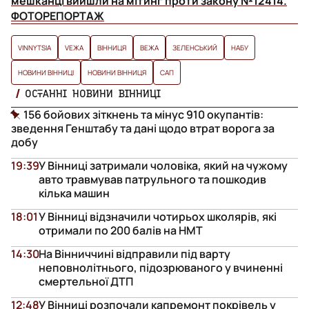
мешканці вийшли на мітинг проти закону №12414.
ФОТОРЕПОРТАЖ
VINNYTSIA
VЕЖА
ВІННИЦЯ
ВЕЖА
ЗЕЛЕНСЬКИЙ
НАБУ
НОВИНИ ВІННИЦІ
НОВИНИ ВІННИЦЯ
САП
ОСТАННІ НОВИНИ ВІННИЦІ
156 бойових зіткнень та мінус 910 окупантів:
зведення Генштабу та дані щодо втрат ворога за
добу
19:39
У Вінниці затримали чоловіка, який на чужому
авто травмував патрульного та пошкодив
кілька машин
18:01
У Вінниці відзначили чотирьох школярів, які
отримали по 200 балів на НМТ
14:30
На Вінниччині відправили під варту
неповнолітнього, підозрюваного у вчиненні
смертельної ДТП
12:48
У Вінниці розпочали капремонт покрівель у