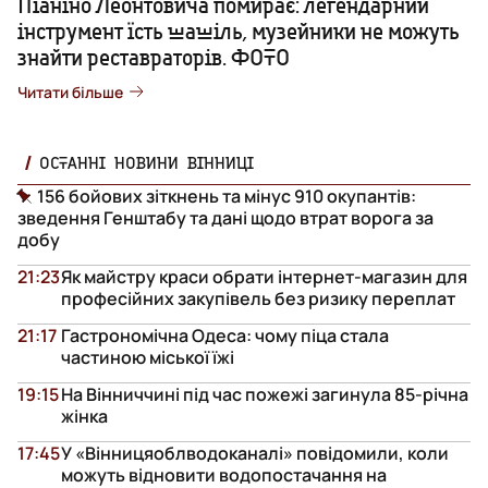
Піаніно Леонтовича помирає: легендарний
інструмент їсть шашіль, музейники не можуть
знайти реставраторів. ФОТО
Читати більше
ОСТАННІ НОВИНИ ВІННИЦІ
156 бойових зіткнень та мінус 910 окупантів:
зведення Генштабу та дані щодо втрат ворога за
добу
21:23
Як майстру краси обрати інтернет-магазин для
професійних закупівель без ризику переплат
21:17
Гастрономічна Одеса: чому піца стала
частиною міської їжі
19:15
На Вінниччині під час пожежі загинула 85-річна
жінка
17:45
У «Вінницяоблводоканалі» повідомили, коли
можуть відновити водопостачання на