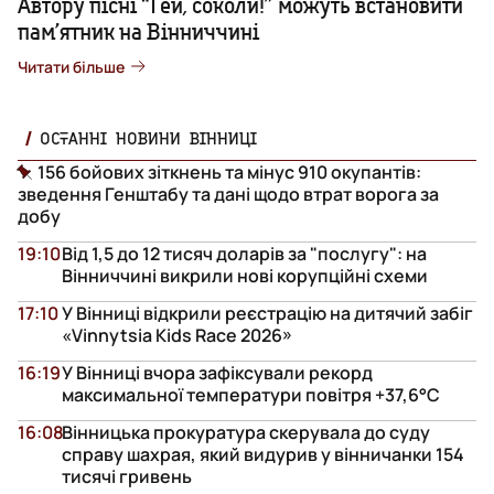
Автору пісні “Гей, соколи!” можуть встановити
пам’ятник на Вінниччині
Читати більше
ОСТАННІ НОВИНИ ВІННИЦІ
156 бойових зіткнень та мінус 910 окупантів:
зведення Генштабу та дані щодо втрат ворога за
добу
19:10
Від 1,5 до 12 тисяч доларів за "послугу": на
Вінниччині викрили нові корупційні схеми
17:10
У Вінниці відкрили реєстрацію на дитячий забіг
«Vinnytsia Kids Race 2026»
16:19
У Вінниці вчора зафіксували рекорд
максимальної температури повітря +37,6°С
16:08
Вінницька прокуратура скерувала до суду
справу шахрая, який видурив у вінничанки 154
тисячі гривень