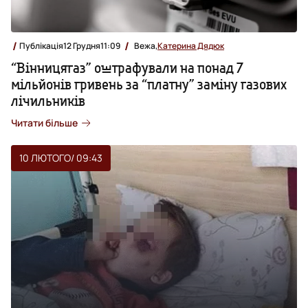
Публікація
12 Грудня
11:09
Вежа,
Катерина Дядюк
“Вінницягаз” оштрафували на понад 7
мільйонів гривень за “платну” заміну газових
лічильників
Читати більше
10 ЛЮТОГО
/ 09:43