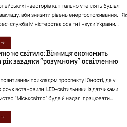
пейських інвесторів капітально утеплять будівлі
закладу, аби знизити рівень енергоспоживання. Як
ес-служба Міністерства освіти і науки України,
 інвестиційний банк (ЄІБ ) для покращення
вності в українських вишах надасть 120 мільйонів
дну Фінансову угоду між Україною та ЄІБ
но не світило: Вінниця економить
а рік завдяки “розумному” освітленню
истопада Верховна Рада України. Для участі було
унів...
позитивним прикладом проспекту Юності, де у
о роук встановили LED-світильники із датчиками
мство "Міськсвітло" буде й надалі працювати
о концепції "розумного міста" та встановлювати
рі з датчиками, що регулюють рівень потужності йо
ип роботи таких світильників простий - коли