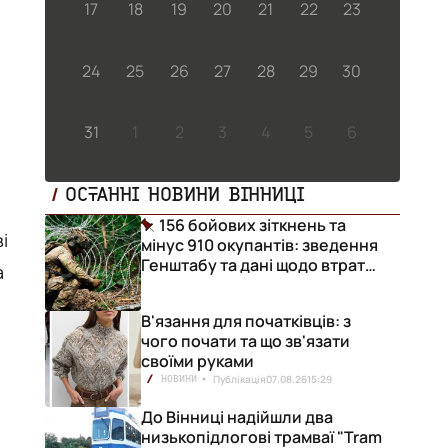
17
18
19
20
21
22
23
24
25
26
27
28
29
30
31
1
2
3
4
5
6
ОСТАННІ НОВИНИ ВІННИЦІ
156 бойових зіткнень та
і
мінус 910 окупантів: зведення
Генштабу та дані щодо втрат
а
ворога за добу
В'язання для початківців: з
чого почати та що зв'язати
своїми руками
в
Публікація
07.08.26
15:29
НОВИНИ
До Вінниці надійшли два
низькопідлогові трамваї "Tram