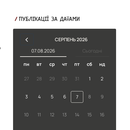
ПУБЛІКАЦІЇ ЗА ДАТАМИ
СЕРПЕНЬ 2026
ю
07.08.2026
Сьогодні
пн
вт
ср
чт
пт
сб
нд
27
28
29
30
31
1
2
3
4
5
6
8
9
7
10
11
12
13
14
15
16