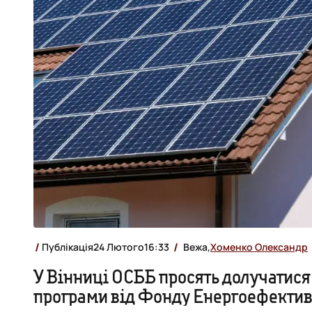
Публікація
24 Лютого
16:33
Вежа,
Хоменко Олександр
У Вінниці ОСББ просять долучатися
програми від Фонду Енергоефектив