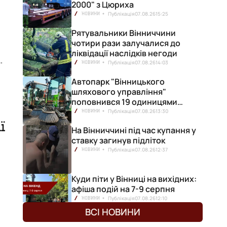
2000" з Цюриха
Публікація
07.08.26
15:25
НОВИНИ
Рятувальники Вінниччини
чотири рази залучалися до
ліквідації наслідків негоди
Публікація
07.08.26
14:03
НОВИНИ
Автопарк "Вінницького
 в
шляхового управління"
поповнився 19 одиницями
нової техніки
Публікація
07.08.26
13:30
НОВИНИ
ї
На Вінниччині під час купання у
ставку загинув підліток
Публікація
07.08.26
12:37
НОВИНИ
Куди піти у Вінниці на вихідних:
афіша подій на 7-9 серпня
Публікація
07.08.26
12:10
НОВИНИ
ВСІ НОВИНИ