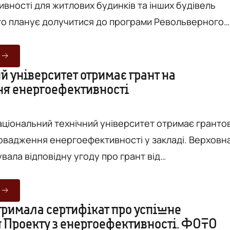
вності для житлових будинків та інших будівель
то планує долучитися до програми Револьверного
ціації «Енергоефективні міста України». Про це
Вежа» з посиланням на Вінницьку міську раду.
ішення ухвалили 5 лютого на засіданні виконавчого
 університет отримає грант на
я енергоефективності
ицької міської ради. Як зазначає Вінницький міський
аціональний технічний університет отримає грантов
овадження енергоефективності у закладі. Верховн
вала відповідну угоду про грант від
тнерства. Минулого тижня, 16 квітня, на
у засіданні Верховної Ради 339 народних депутаті
 "за" ратифікацію угоди про грант від
тримала сертифікат про успішне
 Проекту з енергоефективності. ФОТО
йського Партнерства з енергоефективності та