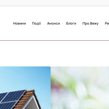
Новини
Події
Анонси
Блоги
Про Вежу
Ре