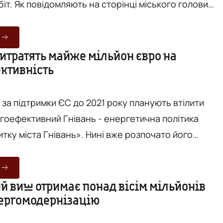
іт. Як повідомляють на сторінці міського голови
нова у Facebook, протягом цього часу в школі №5
плекс робіт, щоб покращити енергоефективність
жливо, що дітям, – а це школа першого ступеню, – в
витратять майже мільйон євро на
ктивність
риміщенні навчатись комфортно і буде тепло
– просто пр...
 за підтримки ЄС до 2021 року планують втілити
гоефективний Гнівань - енергетична політика
тку міста Гнівань». Нині вже розпочато його
Як повідомляє Вінницька обласна державна
, під час прес-конференції, що була присвячена
о загальний бюджет складає 970,913.00 євро. 78% ві
й виш отримає понад вісім мільйонів
нергомодернізацію
ає Євросоюз, а 22% (213,601 євро) - громада міста. 
ягом 20...