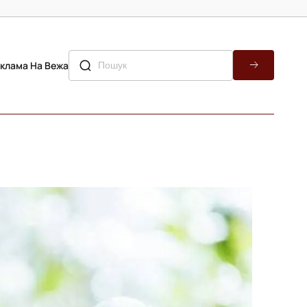
клама На Вежа