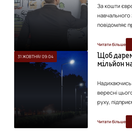
За кошти євро
навчального 
повідомляє пр
Європейський
енергоефекти
Читати більше
євро. Відпові
Щоб дарем
31 ЖОВТНЯ
/ 09:04
мільйон н
ратифікувала 8 л
відібрано сім 
Надихаючись 
вересні цьог
руху, підприє
відповідно д
вуличні ліхта
Читати більше
роботи. Принц