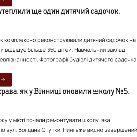
домляє Вінницька міська рада. Ще у 2013 році
 утеплили ще один дитячий садочок.
 вирішило підтримати ініціативу Європейського
...
 рік комплексно реконструювали дитячий садочок на
й відвідує більше 350 дітей. Навчальний заклад
евпізнанності. Фотографії будівлі дитячого садочка
я» опублікував на своїй сторінці мер Вінниці Сергій
Сьогодні типовий радянський садочок перетворивс
ивну будівлю. Замінили старі вікна та двері на нов
крава: як у Вінниці оновили школу №5.
ові, утеплили покрівлю, а також фасади і цоколь....
ку у місті почали ремонтувати школу, яка
по вул. Богдана Ступки. Нині вже видно завершени