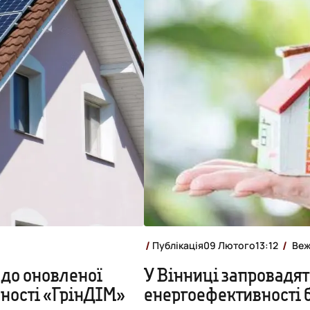
Публікація
09 Лютого
13:12
Веж
 до оновленої
У Вінниці запровадят
ності «ГрінДІМ»
енергоефективності 