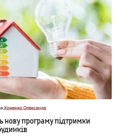
а,
Хоменко Олександр
ь нову програму підтримки
будинків