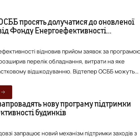
 ОСББ просять долучатися до оновленої
від Фонду Енергоефективності
»
фективності відновив прийом заявок за програмо
 розширив перелік обладнання, витрати на яке
астковому відшкодуванню. Відтепер ОСББ можуть
пенсацію не лише на сонячні електростанції та
и, а й на генератори та окремі складові систем
жа» з посиланням на
 запровадять нову програму підтримки
ктивності будинків
 у Вінницькій міській раді,
...
довзі запрацює новий механізм підтримки заходів з