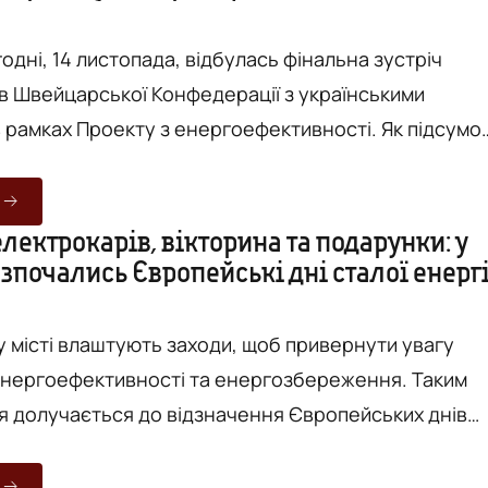
). Кошти спрямують ...
годні, 14 листопада, відбулась фінальна зустріч
в Швейцарської Конфедерації з українськими
мках Проекту з енергоефективності. Як підсумок
сто отримало сертифікат, що підтверджує те, що
 Європейської енергетичної відзнаки, яку отримала
лектрокарів, вікторина та подарунки: у
зпочались Європейські дні сталої енергі
ові Сергію Моргунову вручив керівник
 офісу ...
у місті влаштують заходи, щоб привернути увагу
енергоефективності та енергозбереження. Таким
я долучається до відзначення Європейських днів
риватимуть до п'ятниці. Сьогодні, 16 вересня, у
чались дні сталої енергії, які триватимуть до 20