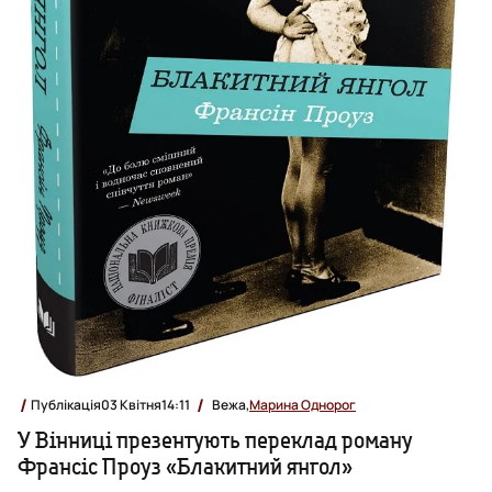
Публікація
03 Квітня
14:11
Вежа,
Марина Однорог
У Вінниці презентують переклад роману
Франсіс Проуз «Блакитний янгол»