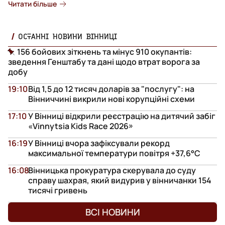
Читати більше
ОСТАННІ НОВИНИ ВІННИЦІ
156 бойових зіткнень та мінус 910 окупантів:
зведення Генштабу та дані щодо втрат ворога за
добу
19:10
Від 1,5 до 12 тисяч доларів за "послугу": на
Вінниччині викрили нові корупційні схеми
17:10
У Вінниці відкрили реєстрацію на дитячий забіг
«Vinnytsia Kids Race 2026»
16:19
У Вінниці вчора зафіксували рекорд
максимальної температури повітря +37,6°С
16:08
Вінницька прокуратура скерувала до суду
справу шахрая, який видурив у вінничанки 154
тисячі гривень
ВСІ НОВИНИ