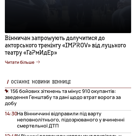
Вінничан запрошують долучитися до
акторського тренінгу «IMPROV» від луцького
театру «ГаРмИдЕр»
Читати більше
ОСТАННІ НОВИНИ ВІННИЦІ
156 бойових зіткнень та мінус 910 окупантів:
зведення Генштабу та дані щодо втрат ворога за
добу
14:30
На Вінниччині відправили під варту
неповнолітнього, підозрюваного у вчиненні
смертельної ДТП
12:48
У Вінниці розпочали капремонт покрівель у