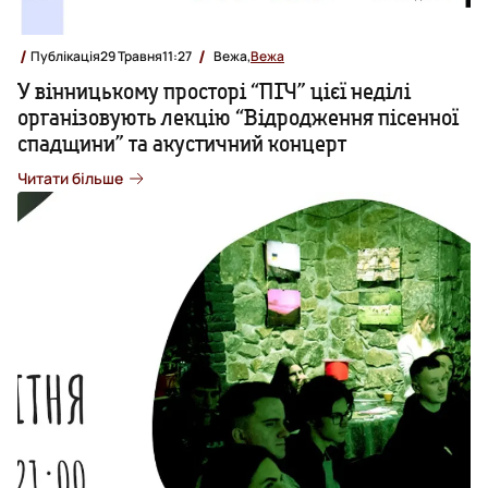
Публікація
29 Травня
11:27
Вежа,
Вежа
У вінницькому просторі “ПІЧ” цієї неділі
організовують лекцію “Відродження пісенної
спадщини” та акустичний концерт
Читати більше