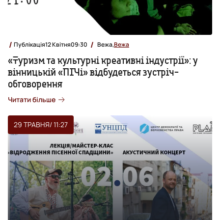
Публікація
12 Квітня
09:30
Вежа,
Вежа
«Туризм та культурні креативні індустрії»: у
вінницькій «ПІЧі» відбудеться зустріч-
обговорення
Читати більше
29 ТРАВНЯ
/ 11:27