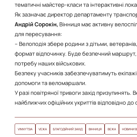
тематичні майстер-класи та інтерактивні локац
Як зазначає директор департаменту транспорту
Андрій Сорокін,
Вінниця має активну велоспі
для пересування:
– Велоподія збере родини з дітьми, ветеранів,
формат відпочинку. Буде безпечний маршрут, с
потребу наших військових.
Безпеку учасників забезпечуватимуть екіпажі 
допомоги та веломаршали.
У разі повітряної тривоги захід призупинять
найближчих офіційних укриттів відповідно до
VINNYTSIA
VЕЖА
БЛАГОДІЙНИЙ ЗАХІД
ВІННИЦЯ
ВЕЖА
НОВИНИ В