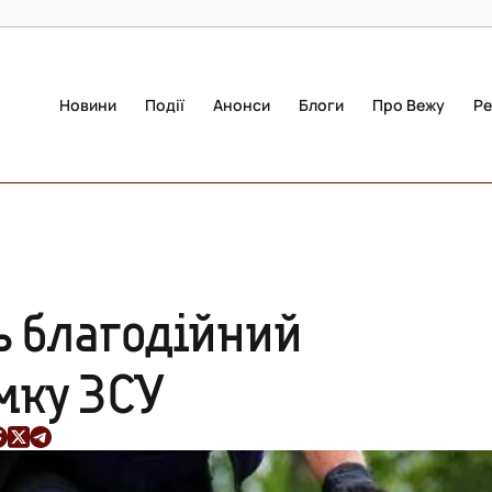
Новини
Події
Анонси
Блоги
Про Вежу
Ре
ь благодійний
мку ЗСУ