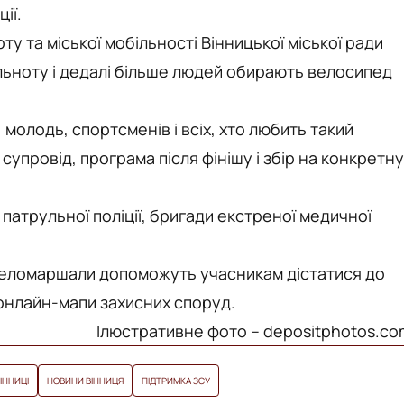
ії.
 та міської мобільності Вінницької міської ради
льноту і дедалі більше людей обирають велосипед
 молодь, спортсменів і всіх, хто любить такий
упровід, програма після фінішу і збір на конкретну
патрульної поліції, бригади екстреної медичної
. Веломаршали допоможуть учасникам дістатися до
 онлайн-мапи захисних споруд.
Ілюстративне фото – depositphotos.c
ІННИЦІ
НОВИНИ ВІННИЦЯ
ПІДТРИМКА ЗСУ