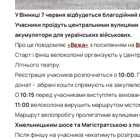
У Вінниці 7 червня відбудеться благодійний
Учасники проїдуть центральними вулицями 
акумулятори для українських військових.
Про це повідомляє
«Вежа»
з посиланням на
В
Старт і фініш велоколони організують у Цент
Літнього театру.
Реєстрація учасників розпочнеться о
10:00.
П
донат – зібрані кошти спрямують на закупівлю
О
10:15
перед учасниками виступлять вихованц
11:00
велоколона вирушить маршрутом місто
Маршрут велопробігу пролягатиме вулицями
Хмельницьким шосе та Магістратською з по
Після фінішу на учасників чекатимуть розігра