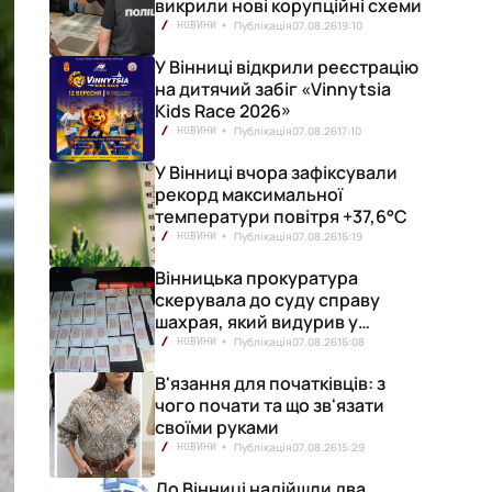
викрили нові корупційні схеми
Публікація
07.08.26
19:10
НОВИНИ
У Вінниці відкрили реєстрацію
на дитячий забіг «Vinnytsia
Kids Race 2026»
Публікація
07.08.26
17:10
НОВИНИ
У Вінниці вчора зафіксували
рекорд максимальної
температури повітря +37,6°С
Публікація
07.08.26
16:19
НОВИНИ
Вінницька прокуратура
скерувала до суду справу
шахрая, який видурив у
вінничанки 154 тисячі гривень
Публікація
07.08.26
16:08
НОВИНИ
В'язання для початківців: з
чого почати та що зв'язати
своїми руками
Публікація
07.08.26
15:29
НОВИНИ
До Вінниці надійшли два