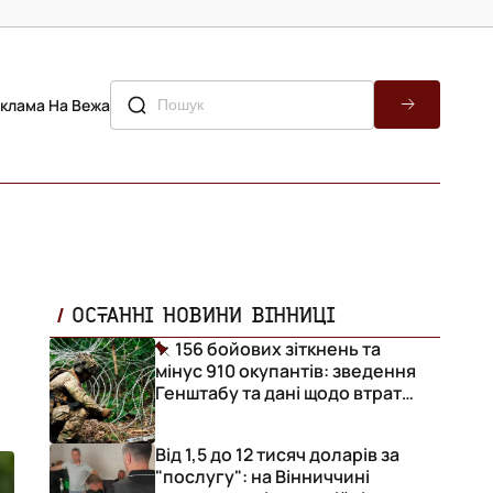
клама На Вежа
ОСТАННІ НОВИНИ ВІННИЦІ
156 бойових зіткнень та
мінус 910 окупантів: зведення
Генштабу та дані щодо втрат
ворога за добу
Від 1,5 до 12 тисяч доларів за
"послугу": на Вінниччині