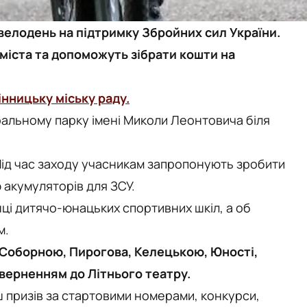
 велодень на підтримку Збройних сил України.
міста та допоможуть зібрати кошти на
інницьку міську раду.
ральному парку імені Миколи Леонтовича біля
ід час заходу учасникам запропонують зробити
 акумуляторів для ЗСУ.
і дитячо-юнацьких спортивних шкіл, а об
м.
Соборною, Пирогова, Келецькою, Юності,
верненням до Літнього театру.
ш призів за стартовими номерами, конкурси,