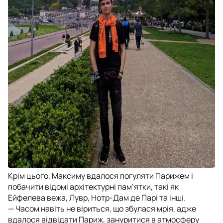
Крім цього, Максиму вдалося погуляти Парижем і
побачити відомі архітектурні пам’ятки, такі як
Ейфелева вежа, Лувр, Нотр-Дам де Парі та інші.
— Часом навіть не віриться, що збулася мрія, адже
вдалося відвідати Париж, зануритися в атмосферу