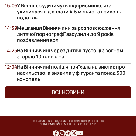
16:05
У Вінниці судитимуть підприємицю, яка
ухилилася від сплати 4,6 мільйона гривень
податків
14:39
Мешканця Вінниччини за розповсюдження
дитячої порнографії засудили до 9 років
позбавлення волі
14:25
На Вінниччині через дитячі пустощі з вогнем
згоріло 10 тонн сіна
12:04
На Вінниччині поліція приїхала на виклик про
насильство, а виявила у фігуранта понад 300
конопель
ВСІ НОВИНИ
ТОВАРИСТВО З ОБМЕЖЕНОЮ ВІДПОВІДАЛЬНІСТЮ
"ІНФОРМАЦІЙНЕ АГЕНТСТВО "ОСКОРП"