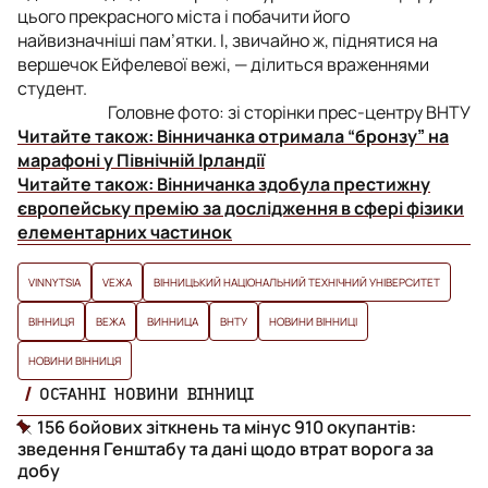
цього прекрасного міста і побачити його
найвизначніші пам’ятки. І, звичайно ж, піднятися на
вершечок Ейфелевої вежі, — ділиться враженнями
студент.
Головне фото: зі сторінки прес-центру ВНТУ
Читайте також:
Вінничанка отримала “бронзу” на
марафоні у Північній Ірландії
Читайте також:
Вінничанка здобула престижну
європейську премію за дослідження в сфері фізики
елементарних частинок
VINNYTSIA
VЕЖА
ВІННИЦЬКИЙ НАЦІОНАЛЬНИЙ ТЕХНІЧНИЙ УНІВЕРСИТЕТ
ВІННИЦЯ
ВЕЖА
ВИННИЦА
ВНТУ
НОВИНИ ВІННИЦІ
НОВИНИ ВІННИЦЯ
ОСТАННІ НОВИНИ ВІННИЦІ
156 бойових зіткнень та мінус 910 окупантів:
зведення Генштабу та дані щодо втрат ворога за
добу