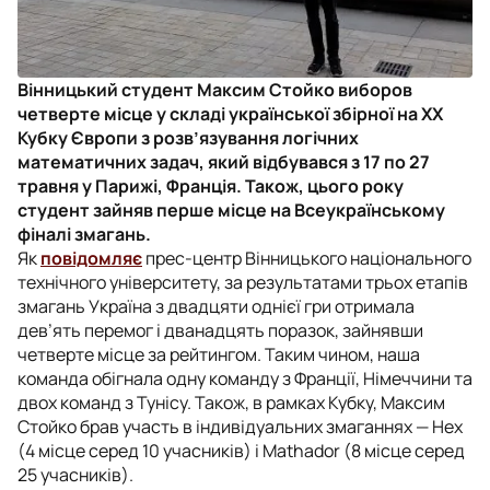
Вінницький студент Максим Стойко виборов
четверте місце у складі української збірної на ХХ
Кубку Європи з розв’язування логічних
математичних задач, який відбувався з 17 по 27
травня у Парижі, Франція. Також, цього року
студент зайняв перше місце на Всеукраїнському
фіналі змагань.
Як
повідомляє
прес-центр Вінницького національного
технічного університету, за результатами трьох етапів
змагань Україна з двадцяти однієї гри отримала
дев’ять перемог і дванадцять поразок, зайнявши
четверте місце за рейтингом. Таким чином, наша
команда обігнала одну команду з Франції, Німеччини та
двох команд з Тунісу. Також, в рамках Кубку, Максим
Стойко брав участь в індивідуальних змаганнях — Hex
(4 місце серед 10 учасників) і Mathador (8 місце серед
25 учасників).