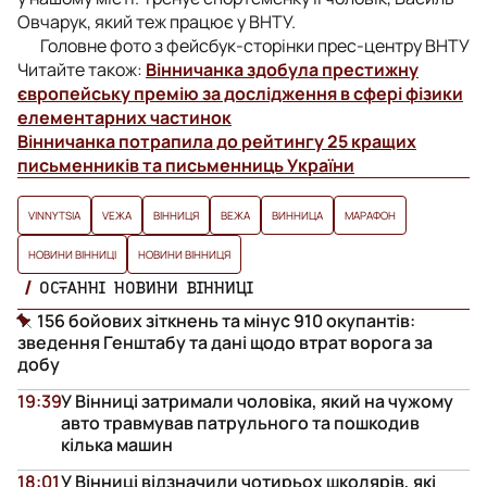
Овчарук, який теж працює у ВНТУ.
Головне фото з фейсбук-сторінки прес-центру ВНТУ
Читайте також:
Вінничанка здобула престижну
європейську премію за дослідження в сфері фізики
елементарних частинок
Вінничанка потрапила до рейтингу 25 кращих
письменників та письменниць України
VINNYTSIA
VЕЖА
ВІННИЦЯ
ВЕЖА
ВИННИЦА
МАРАФОН
НОВИНИ ВІННИЦІ
НОВИНИ ВІННИЦЯ
ОСТАННІ НОВИНИ ВІННИЦІ
156 бойових зіткнень та мінус 910 окупантів:
зведення Генштабу та дані щодо втрат ворога за
добу
19:39
У Вінниці затримали чоловіка, який на чужому
авто травмував патрульного та пошкодив
кілька машин
18:01
У Вінниці відзначили чотирьох школярів, які