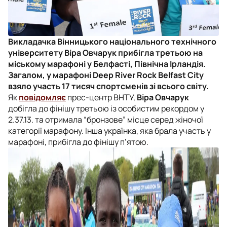
Викладачка Вінницького національного технічного
університету Віра Овчарук прибігла третьою на
міському марафоні у Белфасті, Північна Ірландія.
Загалом, у марафоні Deep River Rock Belfast City
взяло участь 17 тисяч спортсменів зі всього світу.
Як
повідомляє
прес-центр ВНТУ,
Віра Овчарук
добігла до фінішу третьою із особистим рекордом у
2.37.13. та отримала “бронзове” місце серед жіночої
категорії марафону. Інша українка, яка брала участь у
марафоні, прибігла до фінішу п’ятою.