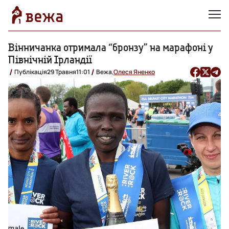
Вінничанка отримала “бронзу” на марафоні у
Північній Ірландії
Публікація
29 Травня
11:01
Вежа,
Олеся Яненко