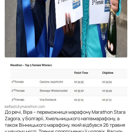
belfastcitymarathon.com
До речі, Віра – переможниця марафону Marathon Stara
Zagora, у Болгарії, Хмельницького напівмарафону, а
також Вінницького марафону, який відбувся 26 травня
у нашому місті. Тренує спортсменку її чоловік, Василь