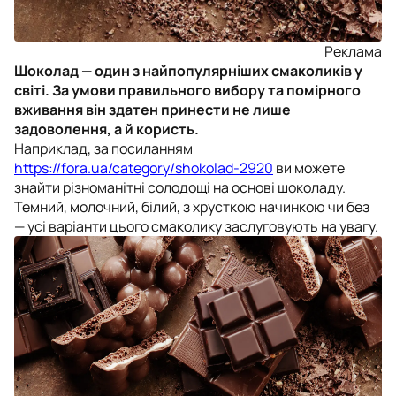
Реклама
Шоколад — один з найпопулярніших смаколиків у
світі. За умови правильного вибору та помірного
вживання він здатен принести не лише
задоволення, а й користь.
Наприклад, за посиланням
https://fora.ua/category/shokolad-2920
ви можете
знайти різноманітні солодощі на основі шоколаду.
Темний, молочний, білий, з хрусткою начинкою чи без
— усі варіанти цього смаколику заслуговують на увагу.