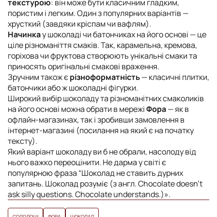
текстурою
: він може бути класичним гладким,
пористим і легким. Один з популярних варіантів —
хрусткий (завдяки кріспам чи вафлям).
Начинка
у шоколаді чи батончиках на його основі — це
ціле різноманіття смаків. Так, карамельна, кремова,
горіхова чи фруктова створюють унікальні смаки та
приносять оригінальні смакові враження.
Зручним також є
різноформатність
— класичні плитки,
батончики або ж шоколадні фігурки.
Широкий вибір шоколаду та різноманітних смаколиків
на його основі можна обрати в мережі
Фора
— як в
офлайн-магазинах, так і зробивши замовлення в
інтернет-магазині (посилання на який є на початку
тексту).
Який варіант шоколаду ви б не обрали, насолоду від
нього важко переоцінити. Не дарма у світі є
популярною фраза “Шоколад не ставить дурних
запитань. Шоколад розуміє (з англ.
Chocolate doesn’t
ask silly questions. Chocolate understands.
)».
СОЛОДОЩІ
ФОРА
ШОКОЛАД