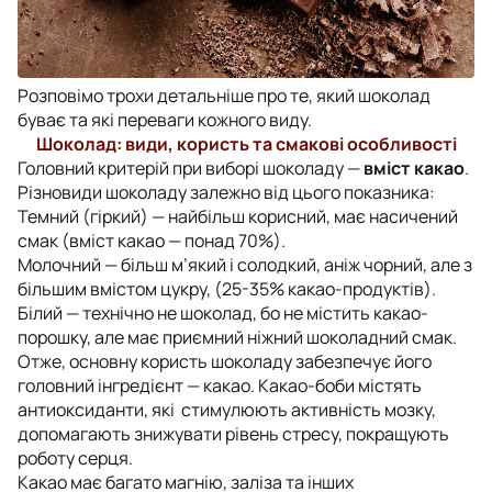
Розповімо трохи детальніше про те, який шоколад
буває та які переваги кожного виду.
Шоколад: види, користь та смакові особливості
Головний критерій при виборі шоколаду —
вміст какао
.
Різновиди шоколаду залежно від цього показника:
Темний (гіркий) — найбільш корисний, має насичений
смак (вміст какао — понад 70%).
Молочний — більш м’який і солодкий, аніж чорний, але з
більшим вмістом цукру, (25-35% какао-продуктів).
Білий — технічно не шоколад, бо не містить какао-
порошку, але має приємний ніжний шоколадний смак.
Отже, основну користь шоколаду забезпечує його
головний інгредієнт — какао. Какао-боби містять
антиоксиданти, які стимулюють активність мозку,
допомагають знижувати рівень стресу, покращують
роботу серця.
Какао має багато магнію, заліза та інших