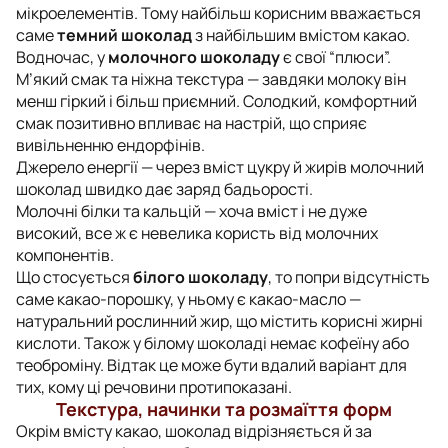
мікроелементів. Тому найбільш корисним вважається
саме
темний шоколад
з найбільшим вмістом какао.
Водночас, у
молочного шоколаду
є свої “плюси”.
М’який смак та ніжна текстура — завдяки молоку він
менш гіркий і більш приємний. Солодкий, комфортний
смак позитивно впливає на настрій, що сприяє
вивільненню ендорфінів.
Джерело енергії — через вміст цукру й жирів молочний
шоколад швидко дає заряд бадьорості.
Молочні білки та кальцій — хоча вміст і не дуже
високий, все ж є невелика користь від молочних
компонентів.
Що стосується
білого шоколаду
, то попри відсутність
саме какао-порошку, у ньому є какао-масло —
натуральний рослинний жир, що містить корисні жирні
кислоти. Також у білому шоколаді немає кофеїну або
теоброміну. Відтак це може бути вдалий варіант для
тих, кому ці речовини протипоказані.
Текстура, начинки та розмаїття форм
Окрім вмісту какао, шоколад відрізняється й за