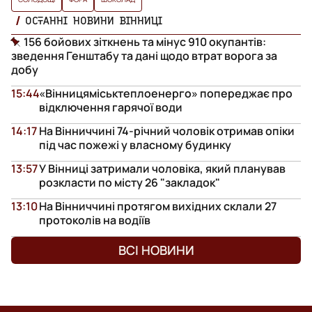
ОСТАННІ НОВИНИ ВІННИЦІ
156 бойових зіткнень та мінус 910 окупантів:
зведення Генштабу та дані щодо втрат ворога за
добу
15:44
«Вінницяміськтеплоенерго» попереджає про
відключення гарячої води
14:17
На Вінниччині 74-річний чоловік отримав опіки
під час пожежі у власному будинку
13:57
У Вінниці затримали чоловіка, який планував
розкласти по місту 26 "закладок"
13:10
На Вінниччині протягом вихідних склали 27
протоколів на водіїв
ВСІ НОВИНИ