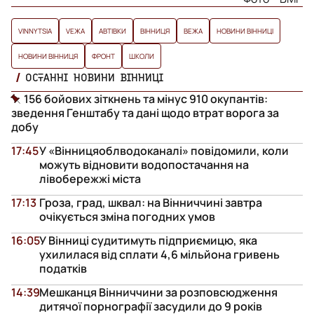
VINNYTSIA
VЕЖА
АВТІВКИ
ВІННИЦЯ
ВЕЖА
НОВИНИ ВІННИЦІ
НОВИНИ ВІННИЦЯ
ФРОНТ
ШКОЛИ
ОСТАННІ НОВИНИ ВІННИЦІ
156 бойових зіткнень та мінус 910 окупантів:
зведення Генштабу та дані щодо втрат ворога за
добу
17:45
У «Вінницяоблводоканалі» повідомили, коли
можуть відновити водопостачання на
лівобережжі міста
17:13
Гроза, град, шквал: на Вінниччині завтра
очікується зміна погодних умов
16:05
У Вінниці судитимуть підприємицю, яка
ухилилася від сплати 4,6 мільйона гривень
податків
14:39
Мешканця Вінниччини за розповсюдження
дитячої порнографії засудили до 9 років