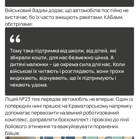
Військовий Вадим додає, що автомобілів постійно не
вистачає, бо їх часто знищують ракетами, КАБами,
обстрілами:
Тому така підтримка від школи, від дітей, які
збирали кошти, для нас безмежно цінна. А
дитячі малюнки – це окрема сила для нас. Коли
військові їх читають і розглядають, вони трохи
видихають, відчувають, що їх підтримують і
чекають удома.
Ліцей №23 теж передав автомобіль не вперше. Один із
попередніх нині працює на Краматорському напрямку:
допомагає перевозити наземний роботизований
комплекс, доправляти боєкомплект і провізію до лінії
бойового зіткнення та евакуйовувати поранених
бійців.