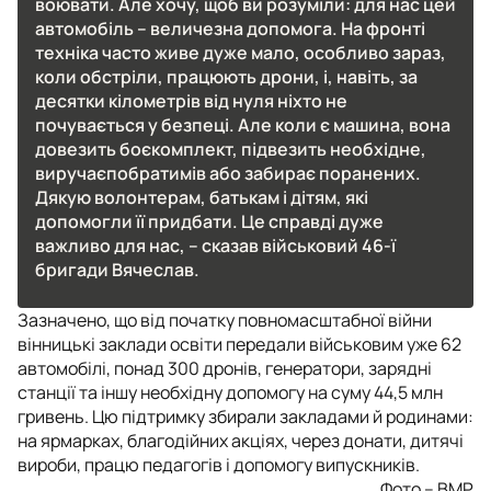
воювати. Але хочу, щоб ви розуміли: для нас цей
автомобіль – величезна допомога. На фронті
техніка часто живе дуже мало, особливо зараз,
коли обстріли, працюють дрони, і, навіть, за
десятки кілометрів від нуля ніхто не
почувається у безпеці. Але коли є машина, вона
довезить боєкомплект, підвезить необхідне,
виручаєпобратимів або забирає поранених.
Дякую волонтерам, батькам і дітям, які
допомогли її придбати. Це справді дуже
важливо для нас, – сказав військовий 46-ї
бригади Вячеслав.
Зазначено, що від початку повномасштабної війни
вінницькі заклади освіти передали військовим уже 62
автомобілі, понад 300 дронів, генератори, зарядні
станції та іншу необхідну допомогу на суму 44,5 млн
гривень. Цю підтримку збирали закладами й родинами:
на ярмарках, благодійних акціях, через донати, дитячі
вироби, працю педагогів і допомогу випускників.
Фото – ВМР