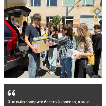
Я не вмію говорити багато й красиво, я вмію