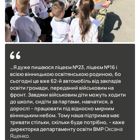
…Я дуже пишаюся ліцеєм №23, ліцеєм №16 і
всією вінницькою освітянською родиною, бо
сьогодні це вже 62-й автомобіль від закладів
освіти громади, переданий військовим на
фронт. Завдяки військовим діти можуть ходити
до школи, сидіти за партами, навчатися, а
дорослі – працювати під відносно мирним
вінницьким небом. Тому наша підтримка має
тривати стільки, скільки буде потрібно, – каже
Оксана
директорка департаменту освіти ВМР
Яценко.