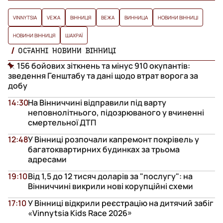
VINNYTSIA
VЕЖА
ВІННИЦЯ
ВЕЖА
ВИННИЦА
НОВИНИ ВІННИЦІ
НОВИНИ ВІННИЦЯ
ШАХРАЇ
ОСТАННІ НОВИНИ ВІННИЦІ
156 бойових зіткнень та мінус 910 окупантів:
зведення Генштабу та дані щодо втрат ворога за
добу
14:30
На Вінниччині відправили під варту
неповнолітнього, підозрюваного у вчиненні
смертельної ДТП
12:48
У Вінниці розпочали капремонт покрівель у
багатоквартирних будинках за трьома
адресами
19:10
Від 1,5 до 12 тисяч доларів за "послугу": на
Вінниччині викрили нові корупційні схеми
17:10
У Вінниці відкрили реєстрацію на дитячий забіг
«Vinnytsia Kids Race 2026»