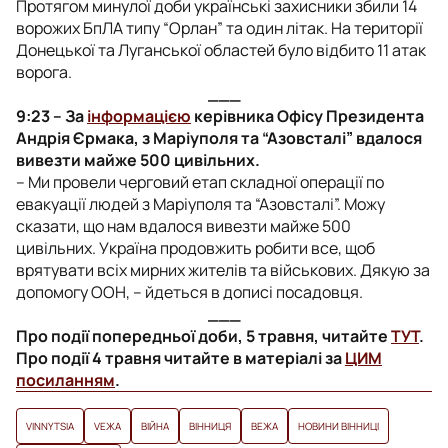
Протягом минулої доби українські захисники збили 14
ворожих БпЛА типу “Орлан” та один літак. На території
Донецької та Луганської областей було відбито 11 атак
ворога.
___
9:23 – За
інформацією
керівника Офісу Президента
Андрія Єрмака, з Маріуполя та “Азовсталі” вдалося
вивезти майже 500 цивільних.
–
Ми провели черговий етап складної операції по
евакуації людей з Маріуполя та “Азовсталі”. Можу
сказати, що нам вдалося вивезти майже 500
цивільних. Україна продовжить робити все, щоб
врятувати всіх мирних жителів та військових. Дякую за
допомогу ООН
, – йдеться в дописі посадовця.
___
Про події попередньої доби, 5 травня, читайте
ТУТ
.
Про події 4 травня читайте в матеріалі за
ЦИМ
посиланням
.
VINNYTSIA
VЕЖА
ВІЙНА
ВІННИЦЯ
ВЕЖА
НОВИНИ ВІННИЦІ