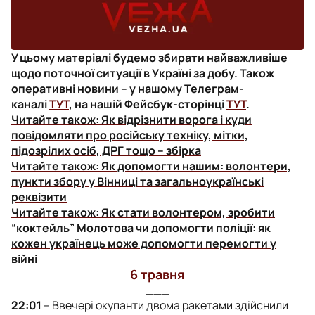
У цьому матеріалі будемо збирати найважливіше
щодо поточної ситуації в Україні за добу. Також
оперативні новини – у нашому Телеграм-
каналі
ТУТ
, на нашій Фейсбук-сторінці
ТУТ
.
Читайте також:
Як відрізнити ворога і куди
повідомляти про російську техніку, мітки,
підозрілих осіб, ДРГ тощо – збірка
Читайте також:
Як допомогти нашим: волонтери,
пункти збору у Вінниці та загальноукраїнські
реквізити
Читайте також:
Як стати волонтером, зробити
“коктейль” Молотова чи допомогти поліції: як
кожен українець може допомогти перемогти у
війні
6 травня
___
22:01
– Ввечері окупанти двома ракетами здійснили