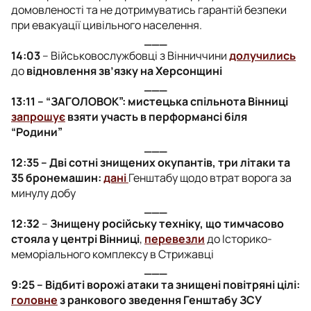
домовленості та не дотримуватись гарантій безпеки
при евакуації цивільного населення.
___
14:03
– Військовослужбовці з Вінниччини
долучились
до
відновлення зв’язку на Херсонщині
___
13:11 – “ЗАГОЛОВОК”: мистецька спільнота Вінниці
запрошує
взяти участь в перформансі біля
“Родини”
___
12:35 – Дві сотні знищених окупантів, три літаки та
35 бронемашин:
дані
Генштабу щодо втрат ворога за
минулу добу
___
12:32
–
Знищену російську техніку, що тимчасово
стояла у центрі Вінниці
,
перевезли
до Історико-
меморіального комплексу в Стрижавці
___
9:25 – Відбиті ворожі атаки та знищені повітряні цілі:
головне
з ранкового зведення Генштабу ЗСУ