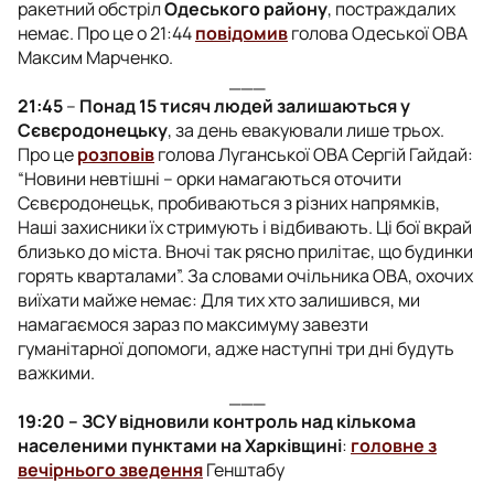
ракетний обстріл
Одеського району
, постраждалих
немає. Про це о 21:44
повідомив
голова Одеської ОВА
Максим Марченко.
___
21:45
–
Понад 15 тисяч людей залишаються у
Сєвєродонецьку
, за день евакуювали лише трьох.
Про це
розповів
голова Луганської ОВА Сергій Гайдай:
“Новини невтішні – орки намагаються оточити
Сєвєродонецьк, пробиваються з різних напрямків,
Наші захисники їх стримують і відбивають. Ці бої вкрай
близько до міста. Вночі так рясно прилітає, що будинки
горять кварталами”. За словами очільника ОВА, охочих
виїхати майже немає: Для тих хто залишився, ми
намагаємося зараз по максимуму завезти
гуманітарної допомоги, адже наступні три дні будуть
важкими.
___
19:20 – ЗСУ відновили контроль над кількома
населеними пунктами на Харківщині
:
головне з
вечірнього зведення
Генштабу
___