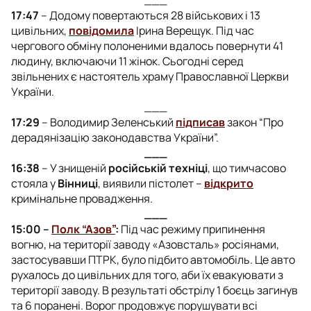
17:47
– Додому повертаються 28 військових і 13
цивільних,
повідомила
Ірина Верещук. Під час
чергового обміну полоненими вдалось повернути 41
людину, включаючи 11 жінок. Сьогодні серед
звільнених є настоятель храму Православної Церкви
України.
___
17:29
– Володимир Зеленський
підписав
закон “Про
дерадянізацію законодавства України”.
___
16:38
– У знищеній
російській техніці
, що тимчасово
стояла у
Вінниці
, виявили пістолет –
відкрито
кримінальне провадження.
___
15:00 –
Полк “Азов”
:
Під час режиму припинення
вогню, на території заводу «Азовсталь» росіянами,
застосувавши ПТРК, було підбито автомобіль. Це авто
рухалось до цивільних для того, аби їх евакуювати з
території заводу. В результаті обстрілу 1 боєць загинув
та 6 поранені. Ворог продовжує порушувати всі