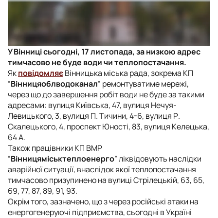
У Вінниці сьогодні, 17 листопада, за низкою адрес
тимчасово не буде води чи теплопостачання.
Як
повідомляє
Вінницька міська рада, зокрема КП
“
Вінницяоблводоканал
” ремонтуватиме мережі,
через що до завершення робіт води не буде за такими
адресами: вулиця Київська, 47, вулиця Нечуя-
Левицького, 3, вулиця П. Тичини, 4-6, вулиця Р.
Скалецького, 4, проспект Юності, 83, вулиця Келецька,
64 А.
Також працівники КП ВМР
“
Вінницяміськтеплоенерго
” ліквідовують наслідки
аварійної ситуації, внаслідок якої теплопостачання
тимчасово призупинено на вулиці Стрілецькій, 63, 65,
69, 77, 87, 89, 91, 93.
Окрім того, зазначено, що з через російські атаки на
енергогенеруючі підприємства, сьогодні в Україні