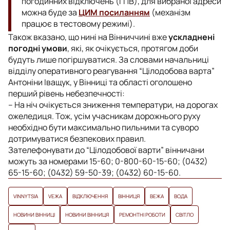
погодинних відключень (ГПВ), для вибраної адреси
можна буде за
ЦИМ посиланням
(механізм
працює в тестовому режимі).
Також вказано, що нині на Вінниччині вже
ускладнені
погодні умови
, які, як очікується, протягом доби
будуть лише погіршуватися. За словами начальниці
відділу оперативного реагування “Цілодобова варта”
Антоніни Іващук, у Вінниці та області оголошено
перший рівень небезпечності:
– На ніч очікується зниження температури, на дорогах
ожеледиця. Тож, усім учасникам дорожнього руху
необхідно бути максимально пильними та суворо
дотримуватися безпекових правил.
Зателефонувати до “Цілодобової варти” вінничани
можуть за номерами 15-60; 0-800-60-15-60; (0432)
65-15-60; (0432) 59-50-39; (0432) 60-15-60.
VINNYTSIA
VЕЖА
ВІДКЛЮЧЕННЯ
ВІННИЦЯ
ВЕЖА
ВОДА
НОВИНИ ВІННИЦІ
НОВИНИ ВІННИЦЯ
РЕМОНТНІ РОБОТИ
СВІТЛО