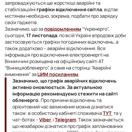
запроваджуються ще жорсткіші аварійні та
стабілізаційні
графіки відключення світла
, відтак
містянам необхідно, зокрема, подбати про зарядку
своїх ґаджетів.
Зазначимо, що за
повідомленням
“Укренерго”,
сьогодні,
17 листопада
, по всій Україні впродовж доби
застосовуються графіки погодинних відключень, а
також додатково – аварійні відключення. Вся
інформація про відключення електроенергії на
Вінниччині розміщена на офіційному сайті АТ
“Вінницяобленерго”, а саме на сторінці “Аварійні
вимкнення” за
ЦИМ посиланням
.
Зазначимо, що графік аварійних відключень
активно оновлюється. За актуальною
інформацію рекомендуємо стежити на сайті
обленерго.
Про причини відключень та
орієнтовний час ввімкнення можна дізнатися
також: в особистому кабінеті споживача
ТУТ
та у
чат-ботах –
Viber
і
Telegram
. Також зазначається,
що незабаром дізнатися про графік запланованих