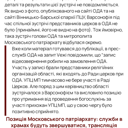
деталі та результати цієї зустрічі не повідомляється.
Як видно з фото, опублікованого на сайті ОДА та на
сайті Вінницько-Барської єпархії ПЦУ, Варсонофія під
час спільної зустрічі представників церков в ОДА не
було (принаймні, його не видно на фото). Тож ймовірно,
така зустріч голови ОДА та митрополита
Московського патріархату відбулася окремо.
Вже коли матеріал готувався до публікації, в прес-
службі ОДА на запит Vежі повідомили, що “запис
відеозвернення робили на замовлення ОДА.
Участь у записі брали представники релігійних
організацій області, які входять до Ради церков при
ОДА. УПЦ МП тимчасово не бере участі в Раді
Церков. Але поряд з цим керівництво області
зустрічалося з Варсонофієм та висловило позицію
про утримання від проведення богослужінь за
участі прихожан УПЦ МП, що у свою чергу було
позитивно сприйнято.
Позиція Московського патріархату: служби в
храмах будуть звершуватися, трансляція