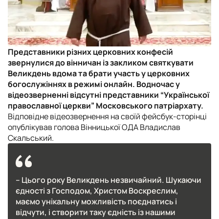
Представники різних церковних конфесій
звернулися до вінничан із закликом святкувати
Великдень вдома та брати участь у церковних
богослужіннях в режимі онлайн. Водночас у
відеозверненні відсутні представники “Української
православної церкви” Московського патріархату.
Відповідне відеозвернення на своїй фейсбук-сторінці
опублікував голова Вінницької ОДА Владислав
Скальський.
– Цього року Великдень незвичайний. Шукаючи
єдності з Господом, Христом Воскреслим,
маємо унікальну можливість поєднатись і
відчути, і створити таку єдність із нашими