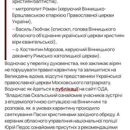
християн баптистів),
– митрополит Роман (керуючий Вінницько-
Брацлавською єпархією Православної церкви
України),
– Василь Любчак (єписокп, голова Вінницького
обласного об’єднання української церкви християн
віри євангельської),
– о. Костянтин Морозов, керуючий Вінницького
деканету Римсько-католицької церкви).
Водночас у переліку духовенства, яке закликає вірян
не порушувати правил карантину та залишитися на
Великдень вдома, відсутні представники Української
православної церкви Московського патріархату.
Водночас як йдеться в
публікації
на сайті ОДА,
“Владислав Скальський ознайомив учасників зустрічі
з епідеміологічною ситуацією на Вінниччині та
розповів, як в умовах карантину проходило
святкування Пасхи християнами західного обряду. А
керівник обласного управління національної поліції
Юрій Педос ознайомив присутніх з рекомендаціями