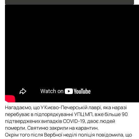
Нагадаємо, що У Києво-Печерській лаврі, яка наразі
перебуває в підпорядкуванні УПЦ МП, вже більше 90
підтверджених випадків СOVID-19, двоє людей
померли. Святиню закрили на карантин.
Окрім того після Вербної неділі поліція повідомила, що