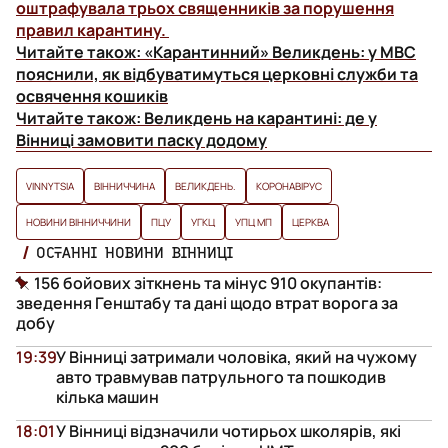
оштрафувала трьох священників за порушення
правил карантину.
Читайте також:
«Карантинний» Великдень: у МВС
пояснили, як відбуватимуться церковні служби та
освячення кошиків
Читайте також:
Великдень на карантині: де у
Вінниці замовити паску додому
VINNYTSIA
ВІННИЧЧИНА
ВЕЛИКДЕНЬ.
КОРОНАВІРУС
НОВИНИ ВІННИЧЧИНИ
ПЦУ
УГКЦ
УПЦ МП
ЦЕРКВА
ОСТАННІ НОВИНИ ВІННИЦІ
156 бойових зіткнень та мінус 910 окупантів:
зведення Генштабу та дані щодо втрат ворога за
добу
19:39
У Вінниці затримали чоловіка, який на чужому
авто травмував патрульного та пошкодив
кілька машин
18:01
У Вінниці відзначили чотирьох школярів, які