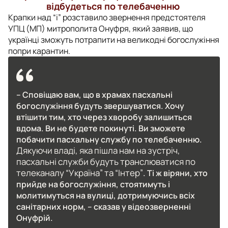
відбудеться по телебаченню
Крапки над “і” розставило звернення предстоятеля
УПЦ (МП) митрополита Онуфря, який заявив, що
українці зможуть потрапити на великодні богослужіння
попри карантин.
– Сповіщаю вам, що в храмах пасхальні
богослужіння будуть звершуватися. Хочу
втішити тим, хто через хворобу залишиться
вдома. Ви не будете покинуті. Ви зможете
побачити пасхальну службу по телебаченню.
Дякуючи владі, яка пішла нам на зустріч,
пасхальні служби будуть транслюватися по
телеканалу “Україна” та “Інтер”
. Ті ж віряни, хто
прийде на богослужіння, стоятимуть і
молитимуться на вулиці, дотримуючись всіх
санітарних норм, – сказав у відеозверненні
Онуфрій.