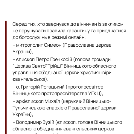
Серед тих, хто звернувся до вінничан із закликом
не порушувати правила карантину та приєднатися
до богослужінь в режимі онлайн:
– митрополит Симеон (Православна церква
України),
– єпископ Петро Гречкосій (голова громади
“Церква Святої Трійці” Вінницького обласного
управління об’єднаної церкви християн віри
євангельської),
– о. Григорій Рогацький (протопресвітер
Вінницького протопресвітерства УГКЦ),
– архієпископ Михаїл (керуючий Вінницько-
Тульчинською єпархією Православної церкви
України),
– Володимир Вузій (єпископ, голова Вінницького
обласного об’єднання євангельських церков