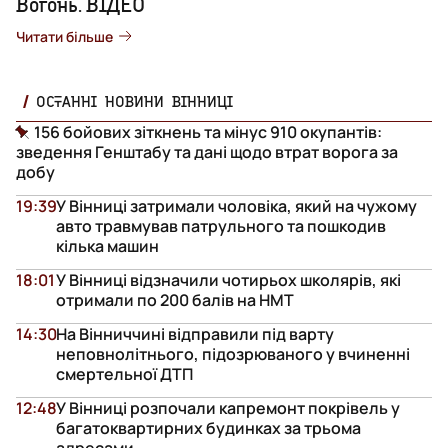
Вогонь. ВІДЕО
Читати більше
ОСТАННІ НОВИНИ ВІННИЦІ
156 бойових зіткнень та мінус 910 окупантів:
зведення Генштабу та дані щодо втрат ворога за
добу
19:39
У Вінниці затримали чоловіка, який на чужому
авто травмував патрульного та пошкодив
кілька машин
18:01
У Вінниці відзначили чотирьох школярів, які
отримали по 200 балів на НМТ
14:30
На Вінниччині відправили під варту
неповнолітнього, підозрюваного у вчиненні
смертельної ДТП
12:48
У Вінниці розпочали капремонт покрівель у
багатоквартирних будинках за трьома
адресами