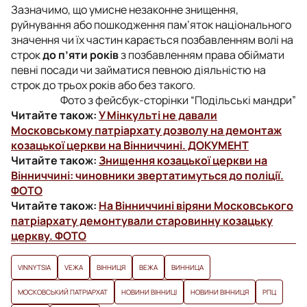
Зазначимо, що умисне незаконне знищення,
руйнування або пошкодження пам’яток національного
значення чи їх частин карається позбавленням волі на
строк
до п’яти років
з позбавленням права обіймати
певні посади чи займатися певною діяльністю на
строк до трьох років або без такого.
Фото з фейсбук-сторінки “Подільські мандри”
Читайте також:
У Мінкульті не давали
Московському патріархату дозволу на демонтаж
козацької церкви на Вінниччині. ДОКУМЕНТ
Читайте також:
Знищення козацької церкви на
Вінниччині: чиновники звертатимуться до поліції.
ФОТО
Читайте також:
На Вінниччині віряни Московського
патріархату демонтували старовинну козацьку
церкву. ФОТО
VINNYTSIA
VЕЖА
ВІННИЦЯ
ВЕЖА
ВИННИЦА
МОСКОВСЬКИЙ ПАТРІАРХАТ
НОВИНИ ВІННИЦІ
НОВИНИ ВІННИЦЯ
РПЦ