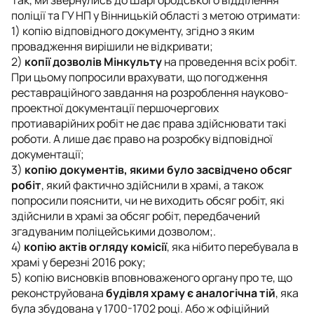
Так, ми звернулись до Шаргородського відділення
поліції та ГУ НП у Вінницькій області з метою отримати:
1)
копію відповідного документу, згідно з яким
провадження вирішили не відкривати;
2)
копії дозволів Мінкульту
на проведення всіх робіт.
При цьому попросили врахувати, що погодження
реставраційного завдання на розроблення науково-
проектної документації першочергових
протиаварійних робіт не дає права здійснювати такі
роботи. А лише дає право на розробку відповідної
документації;
3)
копію
документів, якими було засвідчено обсяг
робіт
, який фактично здійснили в храмі, а також
попросили пояснити, чи не виходить обсяг робіт, які
здійснили в храмі за обсяг робіт, передбачений
згадуваним поліцейськими дозволом;.
4)
копію актів огляду комісії
, яка нібито перебувала в
храмі у березні 2016 року;
5) копію висновків вповноваженого органу про те, що
реконструйована
будівля храму є аналогічна тій
, яка
була збудована у 1700-1702 році. Або ж офіційний