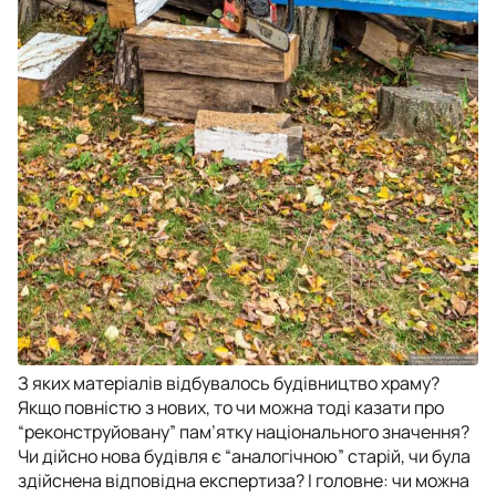
З яких матеріалів відбувалось будівництво храму?
Якщо повністю з нових, то чи можна тоді казати про
“реконструйовану” пам’ятку національного значення?
Чи дійсно нова будівля є “аналогічною” старій, чи була
здійснена відповідна експертиза? І головне: чи можна