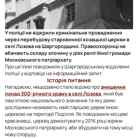
У поліції не відкрили кримінальне провадження
через перебудову старовинної козацької церкви в
селі Лозова на Шаргородщині. Правоохоронці не
вбачають складу злочину у діях релігійної громади
Московського патріархату.
Про це Vежі повідомили у Шаргородському відділенні
поліції у відповіді на інформаційний запит.
Історія питання
Нагадаємо, нещодавно стало відомо про
знищення
понад 300-річного храму в селі Лозова
, який був
пам’яткою національного значення та яку деякі
дослідники називають найстарішою дерев’яною
церквою на території Поділля. Як повідомили місцеві
краєзнавці, церкву демонтувати у 2016 році віряни
Московського патріархату, аби збудувати на тому місці
нову споруду.