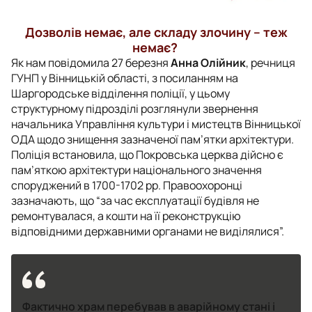
Дозволів немає, але складу злочину – теж
немає?
Як нам повідомила 27 березня
Анна Олійник
, речниця
ГУНП у Вінницькій області, з посиланням на
Шаргородське відділення поліції, у цьому
структурному підрозділі розглянули звернення
начальника Управління культури і мистецтв Вінницької
ОДА щодо знищення зазначеної пам’ятки архітектури.
Поліція встановила, що Покровська церква дійсно є
пам’яткою архітектури національного значення
споруджений в 1700-1702 рр. Правоохоронці
зазначають, що “за час експлуатації будівля не
ремонтувалася, а кошти на її реконструкцію
відповідними державними органами не виділялися”.
Фактично храм перебував в аварійному стані і