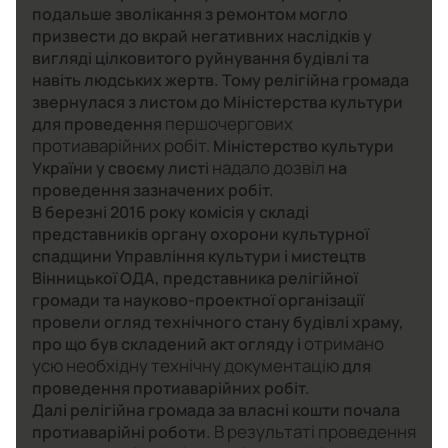
подальше зволікання з ремонтом могло
призвести до вкрай негативних наслідків у
вигляді цілковитого руйнування будівлі та
навіть людських жертв. Тому релігійна громада
звернулася з листом до Міністерства культури
першочергових
для проведення
протиаварійних робіт.
Міністерство культури
надало дозвіл
України у своєму листі
на
проведення зазначених робіт.
В березні 2016 року комісія у складі
представників органу охорони культурної
спадщини Управління культури і мистецтв
Вінницької ОДА, представника релігійної
громади та науково-проектної організації
провели огляд технічного стану будівлі храму,
отримано
про що був складений акт огляду і
усю необхідну технічну документацію
для
проведення протиаварійних робіт.
Далі релігійна громада за власні кошти почала
В результаті проведення
протиаварійні роботи.