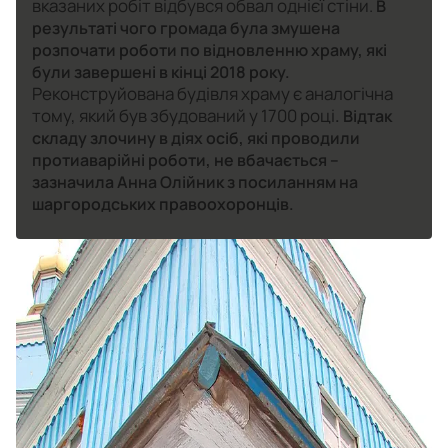
вказаних робіт відбувся обвал однієї стіни.
В
результаті чого громада була змушена
розпочати роботи по відновленню храму, які
були завершені в кінці 2018 року.
Реконструйована будівля храму є аналогічна
тому, який був збудований у 1700 році
. Відтак
складу злочину в діях осіб, які проводили
протиаварійні роботи, не вбачається –
зазначила Анна Олійник з посиланням на
шаргородських правоохоронців.