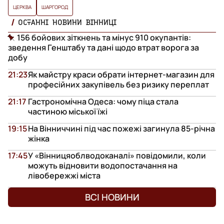
ЦЕРКВА
ШАРГОРОД
ОСТАННІ НОВИНИ ВІННИЦІ
156 бойових зіткнень та мінус 910 окупантів:
зведення Генштабу та дані щодо втрат ворога за
добу
21:23
Як майстру краси обрати інтернет-магазин для
професійних закупівель без ризику переплат
21:17
Гастрономічна Одеса: чому піца стала
частиною міської їжі
19:15
На Вінниччині під час пожежі загинула 85-річна
жінка
17:45
У «Вінницяоблводоканалі» повідомили, коли
можуть відновити водопостачання на
лівобережжі міста
ВСІ НОВИНИ