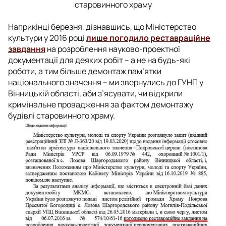
старовинного храму
Наприкінці березня, дізнавшись, що Міністерство
культури у 2016 році
лише погодило реставраційне
завдання
на розроблення науково-проектної
документації для деяких робіт – а не на будь-які
роботи, а тим більше демонтаж пам’ятки
національного значення – ми звернулись до ГУНП у
Вінницькій області, аби з’ясувати, чи відкрили
кримінальне провадження за фактом демонтажу
будівлі старовинного храму.