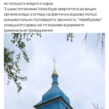
як поліція їх вперто ігнорує.
З цими питаннями Vежа буде звертатися до вищих
органів влади з огляду на фактичну відмову поліції
документально підтвердити законність “перебудови”
козацького храму на тлі відмови відкривати
кримінальне провадження.