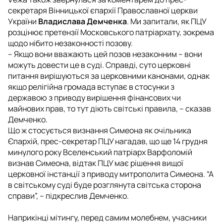
секретаря Вінницької єпархії Православної церкви
України
Владислава Демченка
. Ми запитали, як ПЦУ
розцінює претензії Московського патріархату, зокрема
щодо нібито незаконності позову.
– Якщо вони вважають цей позов незаконним – вони
можуть довести це в суді. Справді, суто церковні
питання вирішуються за церковними канонами, однак
якщо релігійна громада вступає в стосунки з
державою з приводу вирішення фінансових чи
майнових прав, то тут діють світські правила, – сказав
Демченко.
Що ж стосується визнання Симеона як очільника
Єпархій, прес-секретар ПЦУ нагадав, що ще 14 грудня
минулого року Вселенський патріарх Варфоломій
визнав Симеона, відтак ПЦУ має рішення вищої
церковної інстанції з приводу митрополита Симеона. “А
в світському суді буде розглянута світська сторона
справи”, – підкреслив Демченко.
Наприкінці мітингу, перед самим молебнем, учасники