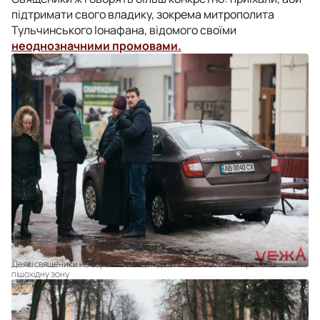
підтримати свого владику, зокрема митрополита
Тульчинського Іонафана, відомого своїми
неоднозначними промовами.
Деякі священики не соромилися заїжджати автомобілями прямо на
пішохідну зону