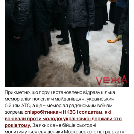
Прикметно, що поруч встановлено відразу кілька
меморіалів: полеглим майданівцям, українським
бійцям АТО, а ще – меморіал радянським воїнам,
зокрема
співробітникам НКВС і солдатам, які
воювали проти молодої української держави сто
років тому.
За яких саме бійців сьогодні
молитимуться священики Московського патріархату –