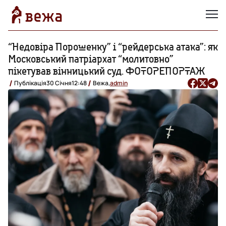
“Недовіра Порошенку” і “рейдерська атака”: як
Московський патріархат “молитовно”
пікетував вінницький суд. ФОТОРЕПОРТАЖ
Публікація
30 Січня
12:48
Вежа,
admin