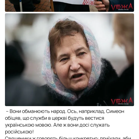
– Вони обманюють народ. Ось, наприклад, Симеон
обіцяв, що служби в церкві будуть вестися
українською мовою. Але ж вони досі служать
російською!
Священики ж говорять більш конкретно: приїхали, аби