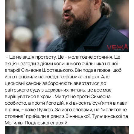
– Це не акція протесту. Це – молитовне стояння. Це
акція незгоди з діями колишнього очільника нашої
єпархії Симеона Шостацького. Він подав позов, щоб
його поновили на посаді керівника єпархії. Але
церковні канони забороняють звертатися до
світського суду з церковних питань, це все має
вирішуватися в храмі. Ми тут не проти Симеона
особисто, а проти його дій, які вносять сум’яття в лави
вірних, – каже Пучков. За його словами, на “молитовне
стояння” прийшли віряни з Вінницької, Тульчинської та
Могилів-Поділської єпархій.