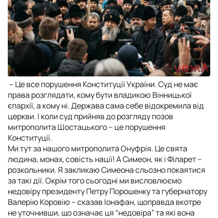
– Це все порушення Конституції України. Суд не має
права розглядати, кому бути владикою Вінницької
єпархії, а кому ні. Держава сама себе відокремила від
церкви. І коли суд прийняв до розгляду позов
митрополита Шостацького – це порушення
Конституції.
Ми тут за нашого митрополита Онуфрія. Це свята
людина, монах, совість нації! А Симеон, як і Філарет –
розкольники. Я закликаю Симеона сльозно покаятися
за такі дії. Окрім того сьогодні ми висловлюємо
недовіру президенту Петру Порошенку та губернатору
Валерію Коровію – сказав Іонафан, щоправда вкотре
не уточнивши, що означає ця “недовіра” та які вона