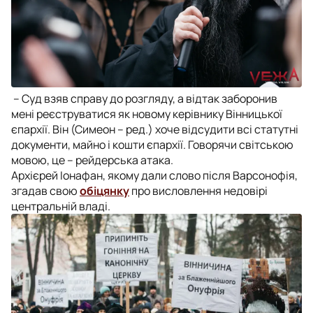
– Суд взяв справу до розгляду, а відтак заборонив
мені реєструватися як новому керівнику Вінницької
єпархії. Він (Симеон – ред.) хоче відсудити всі статутні
документи, майно і кошти єпархії. Говорячи світською
мовою, це – рейдерська атака.
Архієрей Іонафан, якому дали слово після Варсонофія,
згадав свою
обіцянку
про висловлення недовірі
центральній владі.