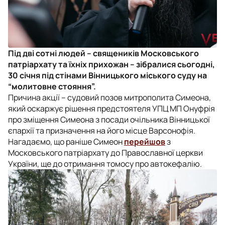
Під дві сотні людей – священиків Московського
патріархату та їхніх прихожан – зібралися сьогодні,
30 січня під стінами Вінницького міського суду на
“молитовне стояння”.
Причина акції – судовий позов митрополита Симеона,
який оскаржує рішення предстоятеля УПЦ МП Онуфрія
про зміщення Симеона з посади очільника Вінницької
єпархії та призначення на його місце Варсонофія.
Нагадаємо, що раніше Симеон
перейшов
з
Московського патріархату до Православної церкви
України, ще до отримання томосу про автокефалію.