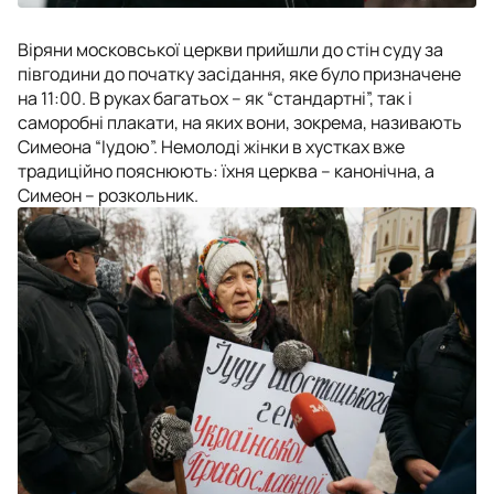
Віряни московської церкви прийшли до стін суду за
півгодини до початку засідання, яке було призначене
на 11:00. В руках багатьох – як “стандартні”, так і
саморобні плакати, на яких вони, зокрема, називають
Симеона “Іудою”. Немолоді жінки в хустках вже
традиційно пояснюють: їхня церква – канонічна, а
Симеон – розкольник.