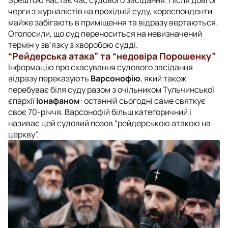
черги з журналістів на прохідній суду, кореспонденти
майже забігають в приміщення та відразу вертаються.
Оголосили, що суд переноситься на невизначений
термін у зв’язку з хворобою судді.
“Рейдерська атака” та “недовіра Порошенку”
Інформацію про скасування судового засідання
відразу переказують
Варсонофію
, який також
перебуває біля суду разом з очільником Тульчинської
єпархії
Іонафаном
: останній сьогодні саме святкує
своє 70-річчя. Варсонофій більш категоричний і
називає цей судовий позов “рейдерською атакою на
церкву”.