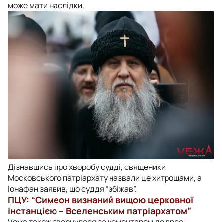
може мати наслідки.
Дізнавшись про хворобу судді, священики
Московського патріархату назвали це хитрощами, а
Іонафан заявив, що суддя “збіжав”.
ПЦУ: “Симеон визнаний вищою церковної
інстанцією – Вселенським патріархатом”
Vежа також звернулася за коментарем до прес-