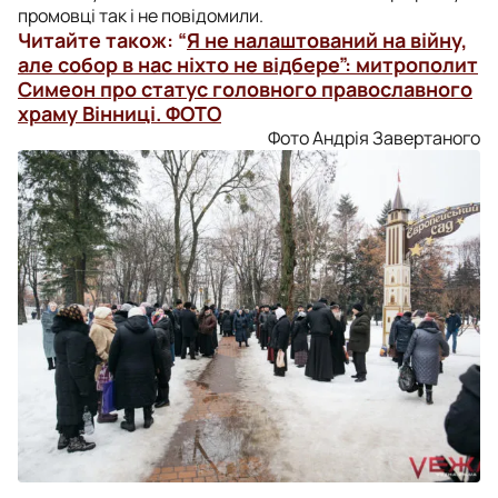
промовці так і не повідомили.
Читайте також: “
Я не налаштований на війну,
але собор в нас ніхто не відбере”: митрополит
Симеон про статус головного православного
храму Вінниці. ФОТО
Фото Андрія Завертаного