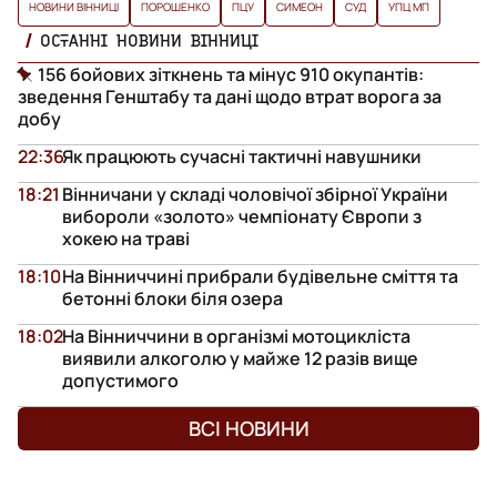
НОВИНИ ВІННИЦІ
ПОРОШЕНКО
ПЦУ
СИМЕОН
СУД
УПЦ МП
ОСТАННІ НОВИНИ ВІННИЦІ
156 бойових зіткнень та мінус 910 окупантів:
зведення Генштабу та дані щодо втрат ворога за
добу
22:36
Як працюють сучасні тактичні навушники
18:21
Вінничани у складі чоловічої збірної України
вибороли «золото» чемпіонату Європи з
хокею на траві
18:10
На Вінниччині прибрали будівельне сміття та
бетонні блоки біля озера
18:02
На Вінниччини в організмі мотоцикліста
виявили алкоголю у майже 12 разів вище
допустимого
ВСІ НОВИНИ